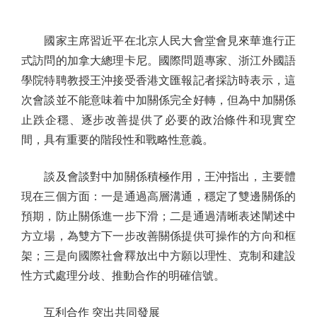
國家主席習近平在北京人民大會堂會見來華進行正
式訪問的加拿大總理卡尼。國際問題專家、浙江外國語
學院特聘教授王沖接受香港文匯報記者採訪時表示，這
次會談並不能意味着中加關係完全好轉，但為中加關係
止跌企穩、逐步改善提供了必要的政治條件和現實空
間，具有重要的階段性和戰略性意義。
談及會談對中加關係積極作用，王沖指出，主要體
現在三個方面：一是通過高層溝通，穩定了雙邊關係的
預期，防止關係進一步下滑；二是通過清晰表述闡述中
方立場，為雙方下一步改善關係提供可操作的方向和框
架；三是向國際社會釋放出中方願以理性、克制和建設
性方式處理分歧、推動合作的明確信號。
互利合作 突出共同發展