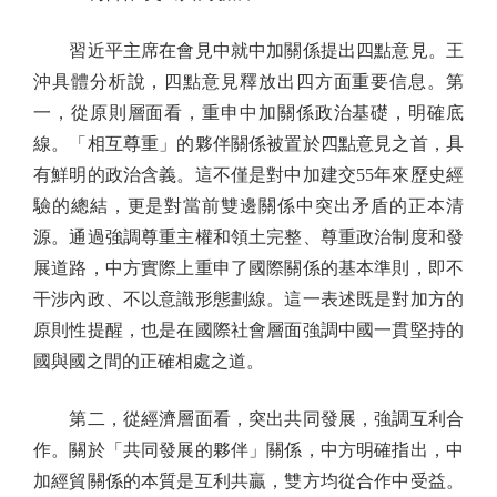
習近平主席在會見中就中加關係提出四點意見。王
沖具體分析說，四點意見釋放出四方面重要信息。第
一，從原則層面看，重申中加關係政治基礎，明確底
線。「相互尊重」的夥伴關係被置於四點意見之首，具
有鮮明的政治含義。這不僅是對中加建交55年來歷史經
驗的總結，更是對當前雙邊關係中突出矛盾的正本清
源。通過強調尊重主權和領土完整、尊重政治制度和發
展道路，中方實際上重申了國際關係的基本準則，即不
干涉內政、不以意識形態劃線。這一表述既是對加方的
原則性提醒，也是在國際社會層面強調中國一貫堅持的
國與國之間的正確相處之道。
第二，從經濟層面看，突出共同發展，強調互利合
作。關於「共同發展的夥伴」關係，中方明確指出，中
加經貿關係的本質是互利共贏，雙方均從合作中受益。