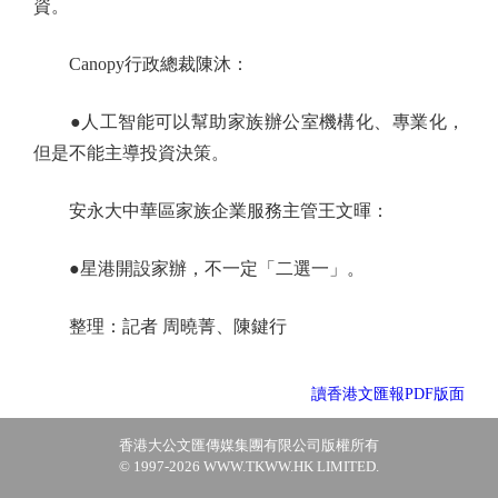
資。
Canopy行政總裁陳沐：
●人工智能可以幫助家族辦公室機構化、專業化，
但是不能主導投資決策。
安永大中華區家族企業服務主管王文暉：
●星港開設家辦，不一定「二選一」。
整理：記者 周曉菁、陳鍵行
讀香港文匯報PDF版面
香港大公文匯傳媒集團有限公司版權所有
© 1997-2026 WWW.TKWW.HK LIMITED.