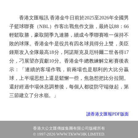
香港文匯報訊 香港金牛日前於2025至2026年全國男
子籃球聯賽（NBL）作客出戰焦作文旅，最終以88：66
輕鬆取勝，豪取開季九連勝，續成今季聯賽唯一保持不
敗的球隊。香港金牛是役共有四名球員得分上雙，美臣
鍾斯攻入全隊最高18分，阿諾斯克及厄特爾二世各得17
分，刁展望亦貢獻10分。香港金牛總教練解立彬賽後表
示：「連續的客場作戰，前兩場也是順利的大比分贏
球，上半場思想上還是鬆懈一些，焦急想把比分拉開。
還好經過中場休息調整後，每個人都從防守端做起，第
三節建立了分水嶺。」
讀香港文匯報PDF版面
香港大公文匯傳媒集團有限公司版權所有
© 1997-2026 WWW.TKWW.HK LIMITED.