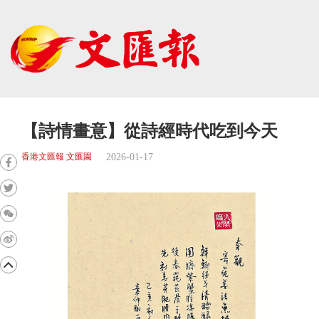
【詩情畫意】從詩經時代吃到今天
2026-01-17
香港文匯報 文匯園