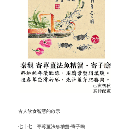
古人飲食智慧的啟示
七十七 寄蓴薑法魚糟蟹·寄子瞻