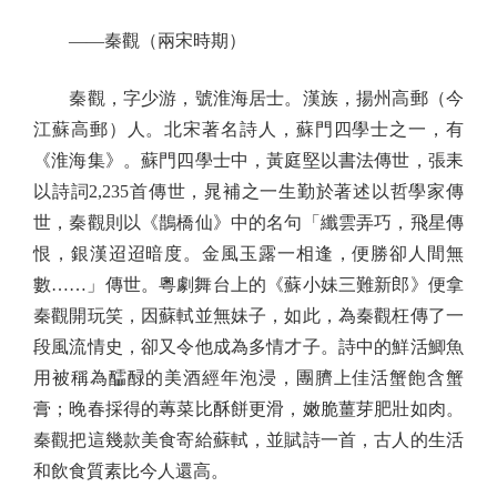
——秦觀（兩宋時期）
秦觀，字少游，號淮海居士。漢族，揚州高郵（今
江蘇高郵）人。北宋著名詩人，蘇門四學士之一，有
《淮海集》。蘇門四學士中，黃庭堅以書法傳世，張耒
以詩詞2,235首傳世，晁補之一生勤於著述以哲學家傳
世，秦觀則以《鵲橋仙》中的名句「纖雲弄巧，飛星傳
恨，銀漢迢迢暗度。金風玉露一相逢，便勝卻人間無
數……」傳世。粵劇舞台上的《蘇小妹三難新郎》便拿
秦觀開玩笑，因蘇軾並無妹子，如此，為秦觀枉傳了一
段風流情史，卻又令他成為多情才子。詩中的鮮活鯽魚
用被稱為醽醁的美酒經年泡浸，團臍上佳活蟹飽含蟹
膏；晚春採得的蓴菜比酥餅更滑，嫩脆薑芽肥壯如肉。
秦觀把這幾款美食寄給蘇軾，並賦詩一首，古人的生活
和飲食質素比今人還高。