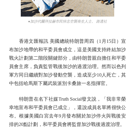
●加沙代爾拜拉赫市民悼念空襲喪生人士。 路透社
香港文匯報訊 美國總統特朗普周四（1月15日）宣
布加沙地帶的和平委員會成立，這是美國支持終結加沙
戰火計劃第二階段關鍵部分，由特朗普親自擔任和平委
員會主席，負責監管戰後加沙的過渡治理。然而以色列
軍方同日繼續對加沙發動空襲，造成至少10人死亡，其
中包括哈馬斯下屬武裝派別卡桑旅一名指揮官。
特朗普在名下社媒Truth Social發文說，「我非常榮
幸地宣布和平委員會已成立」，還說成員名單將很快公
布。根據美國白宮去年9月發布關於加沙停火與戰後安
排的20點計劃，和平委員會將監督加沙戰後過渡治理。