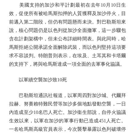
美國支持的加沙和平計劃最初在去年10月10日生
效，促使所有被哈馬斯扣押的人質獲釋及加沙停火，目
前邁入第二階段，但仍有問題懸而未決。對巴勒斯坦來
說，核心問題仍是以色列從加沙全面撤軍，這一步驟包
含在計劃架構中，但未公布詳細時間表。與此同時，哈
馬斯拒絕公開承諾全面解除武裝，而以色列堅持這項要
求不容談判。特朗普則表示，在埃及、土耳其和卡塔爾
的支持下，將與哈馬斯達成一項全面的去軍事化協議。
以軍續空襲加沙致10死
巴勒斯坦通訊社報道，以軍周四對加沙城、代爾拜
拉赫、努賽賴特難民營等加沙多個地點發動空襲，一日
內造成至少10名巴人死亡。加沙衞生部說，自停火協議
生效以來，以軍在加沙的軍事行動已造成451人死亡。
一名哈馬斯高級官員表示，今次襲擊暴露以色列破壞停