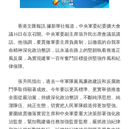
香港文匯報訊 據新華社報道，中央軍委紀委擴大會
議16日在京召開。中央軍委副主席張升民出席會議並講
話。他強調，要貫徹軍委主席負責制，以徹底的自我革
命精神深化政治整訓，以永遠在路上的堅韌執着推進正
風反腐，為實現建軍一百年奮鬥目標提供堅強作風和紀
律保障。
張升民指出，過去一年軍隊黨風廉政建設和反腐敗
鬥爭取得顯著成效。今年要以更高標準、更實舉措推進
全面從嚴治黨，持續深化政治整訓，不斷純淨思想、純
潔隊伍、純正生態，切實把人民軍隊鍛造得更加堅強。
要圍繞貫徹落實習主席和中央軍委重大決策部署強化政
治監督，緊扣戰建備任務加強監督監察，嚴抓政治紀律