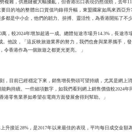
雜，供應鏈被大幅擾亂，但香港出口表現仍然強勁，去年11月出
分主要目的地的整體出口貨值均錄得升幅，東盟國家如馬來西亞升7
很多都是中小企，他們的韌力、拚搏、靈活性，為香港開拓了不
0萬，較2024年增加超過一成。總體短途市場升14.3%，長途市
多八成。他說，「這反映旅遊業界的努力，我們也會與業界攜手，
，令香港作為一個旅遊之都更光更亮。 」
目前已經穩定下來，銷售增長勢頭可望持續，尤其是網上消費
能夠持續。一些細項數字，如我們看到網上銷售價值較2024年同
香港零售業界如希望在電商方面發展會得到幫助。」
接近28%，是2017年以來最佳的表現，平均每日成交金額為2,49