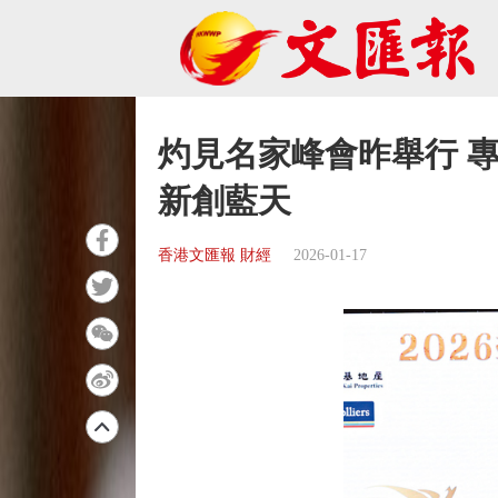
灼見名家峰會昨舉行 
新創藍天
香港文匯報 財經
2026-01-17