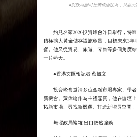
●財政司副司長黃偉綸認為，只要大
灼見名家2026投資峰會昨日舉行，特區
積極擴大黃金儲存設施容量，目標未來3年
營。他又從貿易、旅遊、零售等多個角度綜
一片藍天。
●香港文匯報記者 蔡競文
投資峰會邀請多位金融市場專家、學者深入
新機會。黃偉綸作為主禮嘉賓，他在論壇上
拓新市場、尋找新機遇、打造新增長空間，
無懼政局複雜 出口依然強勁