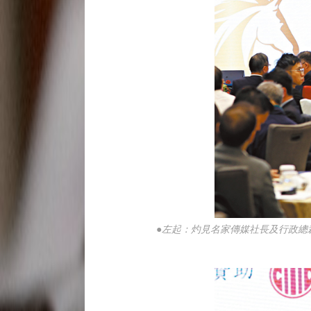
●左起：灼見名家傳媒社長及行政總