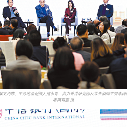
裁文灼非、中原地產創辦人施永青、高力香港研究部及零售顧問主管李婉
者萬霜靈 攝