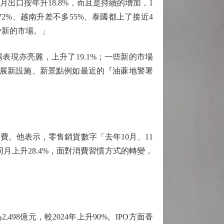
口按年升18.8%，而且是持續的增加，1
2%、越南升差不多55%、泰國都上了接近4
少新的市場。」
場表現亦亮麗，上升了19.1%；一些新的市場
發展新設施、新景點例如最近的『油蔴地警署
。他表示，零售銷貨數字「去年10月、11
月上升28.4%，面對消費習慣方式的轉變，
8億元，較2024年上升90%。IPO方面香