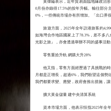
黃偉綸表示，近年貿易面臨地緣政治形勢複
0月份亦錄得17.5%的按年升幅。輸往部
0%，一些傳統市場亦有所增加。「出口界
旅遊方面，2025年全年訪港旅客約4,99
如海灣合作地區國家上了78.3%，差不
光影之旅』，亦會透過舉辦不同的盛事活動
零售重拾升軌 網購大升28%
他又指，零售方面經歷過了具挑戰的時刻，
月都是正增長，超過6%，我們盼望這個勢頭
我們都要求變、應變，政府會推出措施，讓
擴大黃金儲量 建中央清算系統
資本市場方面，他表示恒指2025年全年上升