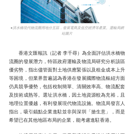
●洪水橋現代物流圈用地分五區，發展電商及低空經濟等產業。運輸局網
站圖片
香港文匯報訊（記者 李千尋）為全面評估洪水橋物
流圈的發展潛力，特區政府運輸及物流局研究分析該區
優劣勢，指出儘管面對土地供應緊張以及租金成本上升
等困境，但業界普遍認為香港在發展國際物流樞紐方面
仍具競爭優勢，包括稅制簡單、清關效率高、物流配套
及技術成熟等。選址洪水橋，因土地資源較為充裕，且
地理位置優越，有利發展現代物流設施。物流局發言人
指出，吸引錨點企業進駐並非與深圳「搶生意」，而是
希望已在其他地區布局的企業，能考慮進駐香港。