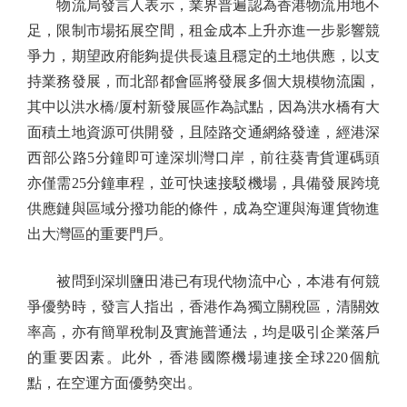
物流局發言人表示，業界普遍認為香港物流用地不
足，限制市場拓展空間，租金成本上升亦進一步影響競
爭力，期望政府能夠提供長遠且穩定的土地供應，以支
持業務發展，而北部都會區將發展多個大規模物流園，
其中以洪水橋/厦村新發展區作為試點，因為洪水橋有大
面積土地資源可供開發，且陸路交通網絡發達，經港深
西部公路5分鐘即可達深圳灣口岸，前往葵青貨運碼頭
亦僅需25分鐘車程，並可快速接駁機場，具備發展跨境
供應鏈與區域分撥功能的條件，成為空運與海運貨物進
出大灣區的重要門戶。
被問到深圳鹽田港已有現代物流中心，本港有何競
爭優勢時，發言人指出，香港作為獨立關稅區，清關效
率高，亦有簡單稅制及實施普通法，均是吸引企業落戶
的重要因素。此外，香港國際機場連接全球220個航
點，在空運方面優勢突出。