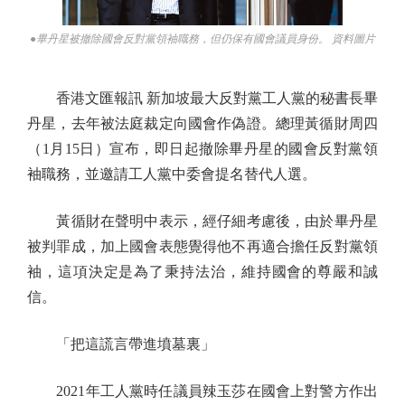
●畢丹星被撤除國會反對黨領袖職務，但仍保有國會議員身份。 資料圖片
香港文匯報訊 新加坡最大反對黨工人黨的秘書長畢
丹星，去年被法庭裁定向國會作偽證。總理黃循財周四
（1月15日）宣布，即日起撤除畢丹星的國會反對黨領
袖職務，並邀請工人黨中委會提名替代人選。
黃循財在聲明中表示，經仔細考慮後，由於畢丹星
被判罪成，加上國會表態覺得他不再適合擔任反對黨領
袖，這項決定是為了秉持法治，維持國會的尊嚴和誠
信。
「把這謊言帶進墳墓裏」
2021年工人黨時任議員辣玉莎在國會上對警方作出