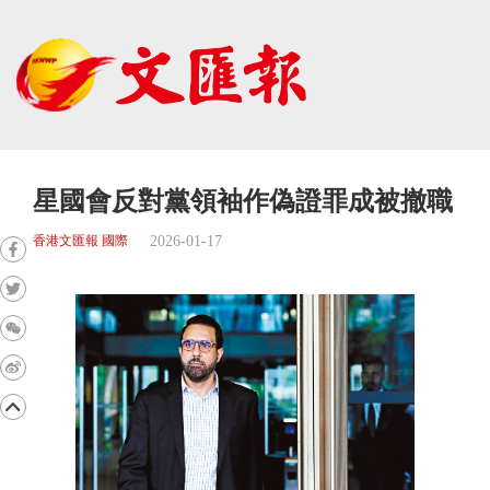
星國會反對黨領袖作偽證罪成被撤職
2026-01-17
香港文匯報 國際