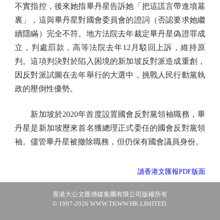
不實指控，後來她指畢丹星告訴她「把這謊言帶進墳墓
裏」，這與畢丹星對國會委員會的證詞（否認要求她繼
續隱瞞）完全不符。地方法院去年裁定畢丹星偽證罪成
立，判處罰款，高等法院去年12月駁回上訴，維持原
判。這項判決對於陷入困境的新加坡反對派造成重創，
因反對派試圖在去年舉行的大選中，挑戰人民行動黨執
政的壓倒性優勢。
新加坡於2020年首度設置國會反對黨領袖職務，畢
丹星是新加坡歷來首名獲總理正式委任的國會反對黨領
袖。儘管畢丹星被撤除職務，但仍保有國會議員身份。
讀香港文匯報PDF版面
香港大公文匯傳媒集團有限公司版權所有
© 1997-2026 WWW.TKWW.HK LIMITED.