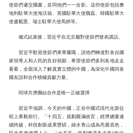
使節們遞交國書，並同他們一一合影。這些使節包括奧
地利駐華大使海沃福、英國駐華大使魏磊、韓國駐華大
使盧載憲、瑞士駐華大使馬婷等。
儀式結束後，習近平在北京廳對使節們發表講話。
習近平歡迎使節們來華履職，請他們轉達對各自國
家領導人和人民的良好祝願，希望使節們多到各地走走
看看，全面深入了解真實立體的中國，為深化中國同各
國友誼和合作積極貢獻力量。
同球共濟團結合作是唯一正確選擇
習近平強調，今天的中國，正在中國式現代化新征
程上勇毅前行。「十四五」規劃圓滿收官，經濟總量連
續跨越，科技創新成果豐碩，綠水青山成為亮麗底色，