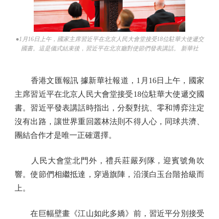
●1月16日上午，國家主席習近平在北京人民大會堂接受18位駐華大使遞交
國書。這是儀式結束後，習近平在北京廳對使節們發表講話。 新華社
香港文匯報訊 據新華社報道，1月16日上午，國家
主席習近平在北京人民大會堂接受18位駐華大使遞交國
書。習近平發表講話時指出，分裂對抗、零和博弈注定
沒有出路，讓世界重回叢林法則不得人心，同球共濟、
團結合作才是唯一正確選擇。
人民大會堂北門外，禮兵莊嚴列隊，迎賓號角吹
響。使節們相繼抵達，穿過旗陣，沿漢白玉台階拾級而
上。
在巨幅壁畫《江山如此多嬌》前，習近平分別接受