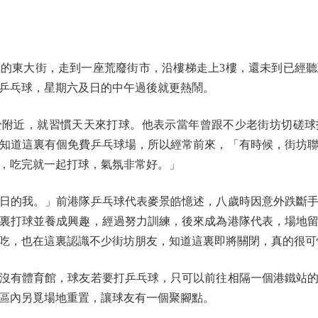
東大街，走到一座荒廢街市，沿樓梯走上3樓，還未到已經聽
乒乓球，星期六及日的中午過後就更熱鬧。
附近，就習慣天天來打球。他表示當年曾跟不少老街坊切磋球
知道這裏有個免費乒乓球場，所以經常前來，「有時候，街坊
，吃完就一起打球，氣氛非常好。」
的我。」前港隊乒乓球代表麥景皓憶述，八歲時因意外跌斷手
裏打球並養成興趣，經過努力訓練，後來成為港隊代表，場地
吃，也在這裏認識不少街坊朋友，知道這裏即將關閉，真的很可
有體育館，球友若要打乒乓球，只可以前往相隔一個港鐵站的
區內另覓場地重置，讓球友有一個聚腳點。