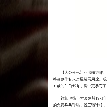
【大公報訊】記者賴振雄、陳泓
將改劃作私人房屋發展用途。現
91歲的伯伯都有，當中更孕育
筲箕灣街市大廈建於1973年
的免費乒乓球場，設三張球枱，