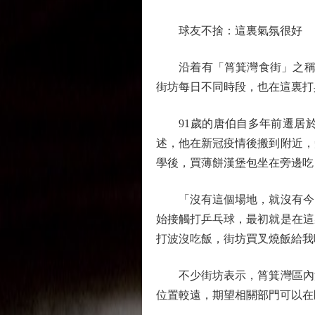
球友不捨：這裏氣氛很好
沿着有「筲箕灣食街」之稱的
街坊每日不同時段，也在這裏打
91歲的唐伯自多年前遷居於
述，他在新冠疫情後搬到附近，
學後，買薄餅漢堡包坐在旁邊吃
「沒有這個場地，就沒有今日
始接觸打乒乓球，最初就是在這
打波沒吃飯，街坊買叉燒飯給我
不少街坊表示，筲箕灣區內沒
位置較遠，期望相關部門可以在