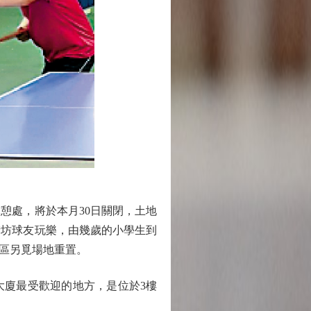
憩處，將於本月30日關閉，土地
街坊球友玩樂，由幾歲的小學生到
同區另覓場地重置。
大廈最受歡迎的地方，是位於3樓