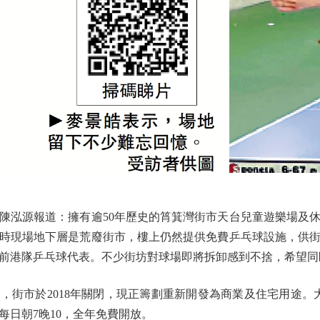
源報道：擁有逾50年歷史的筲箕灣街市天台兒童遊樂場及休
時現場地下層是荒廢街市，樓上仍然提供免費乒乓球設施，供
了前港隊乒乓球代表。不少街坊對球場即將拆卸感到不捨，希望
，街市於2018年關閉，現正籌劃重新開發為商業及住宅用途。
每日朝7晚10，全年免費開放。