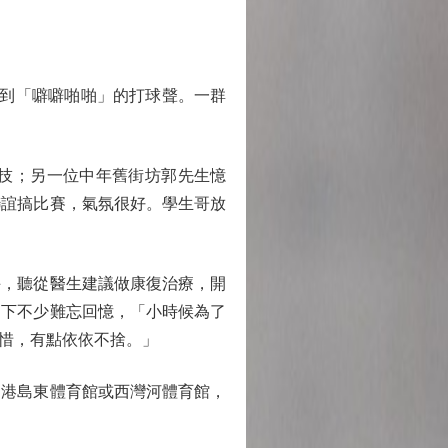
到「噼噼啪啪」的打球聲。一群
技；另一位中年舊街坊郭先生憶
聯誼搞比賽，氣氛很好。學生哥放
，聽從醫生建議做康復治療，開
留下不少難忘回憶，「小時候為了
惜，有點依依不捨。」
港島東體育館或西灣河體育館，