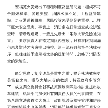
宏福苑火災燒出了種種制度及監管問題：棚網不符
合阻燃標準、警鐘失靈、消防水源不足、工程監管鬆
懈、走火通道被阻塞、居民投訴未受到足夠重視……埋
下巨大安全隱患。事實上，消防處在日常巡查或投訴巡
查時，若發現違規，一般是先發出「消除火警危險通知
書」，要求負責人在指定期限內整改，只有在限期屆滿
仍未遵辦時才考慮提出檢控。這一流程雖然符合法律程
序，但往往給予違規者太多的緩衝時間，忽略了消防安
全的緊迫性。
痛定思痛，制度改革是重中之重，提升執法效率更
是當務之急。吸取大埔火災的教訓，特區政府多管齊
下：成立獨立委員會就事故原因展開深刻檢討並提出改
革建議；執法部門加快對有關責任人員的刑事調查；在
第八屆立法會首次大會上，政府就涉及樓宇管理和維修
五個領域提出改革舉措。消防部門接獲傳媒對工廈安全