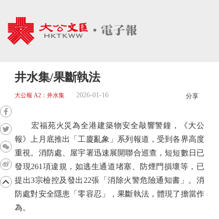
井水集/果斷執法
2026-01-16
大公報 A2：井水集
分享
宏福苑火災為全港建築物安全敲響警鐘，《大公
報》上月底推出「工廈亂象」系列報道，受到各界高度
重視。消防處、屋宇署迅速展開聯合巡查，短短數日已
發現261項違規，如逃生通道堵塞、防煙門損壞等，已
提出3宗檢控及發出22張「消除火警危險通知書」。消
防處對安全隱患「零容忍」，果斷執法，體現了擔當作
為。