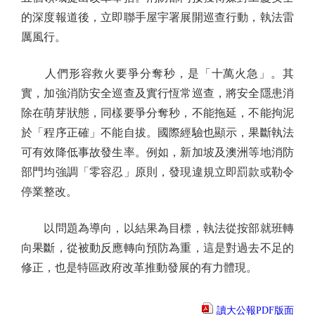
的深度報道後，立即聯手屋宇署展開巡查行動，執法雷
厲風行。
人們形容救火要爭分奪秒，是「十萬火急」。其
實，加強消防安全巡查及實行恆常巡查，將安全隱患消
除在萌芽狀態，同樣要爭分奪秒，不能拖延，不能拘泥
於「程序正確」不能自拔。國際經驗也顯示，果斷執法
可有效降低事故發生率。例如，新加坡及澳洲等地消防
部門均強調「零容忍」原則，發現違規立即罰款或勒令
停業整改。
以問題為導向，以結果為目標，執法從按部就班轉
向果斷，從被動反應轉向預防為重，這是對過去不足的
修正，也是特區政府改革推動發展的有力體現。
讀大公報PDF版面