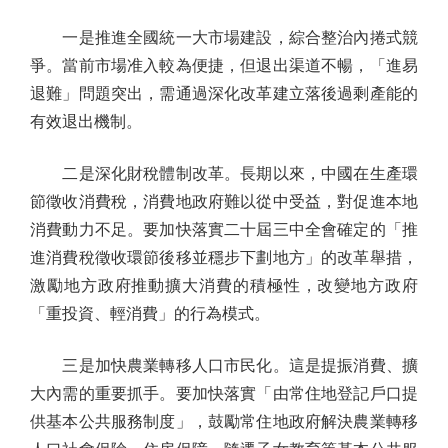
一是推進全國統一大市場建設，綜合整治內捲式競
爭。當前市場准入較為便捷，但退出渠道不暢，「進易
退難」問題突出，需通過深化改革建立落後過剩產能的
有效退出機制。
二是深化財稅體制改革。長期以來，中國在生產環
節徵收消費稅，消費地政府難以從中受益，對促進本地
消費動力不足。要加快落實二十屆三中全會確定的「推
進消費稅徵收環節後移並穩步下劃地方」的改革舉措，
激勵地方政府推動擴大消費的積極性，改變地方政府
「重投資、輕消費」的行為模式。
三是加快農業轉移人口市民化。這是提振消費、擴
大內需的重要抓手。要加快落實「由常住地登記戶口提
供基本公共服務制度」，鼓勵常住地政府解決農業轉移