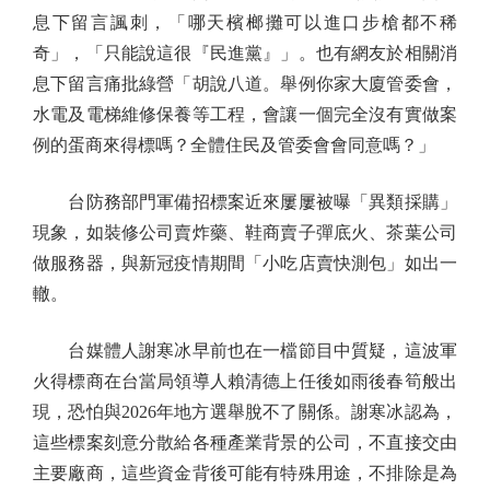
息下留言諷刺，「哪天檳榔攤可以進口步槍都不稀
奇」，「只能說這很『民進黨』」。也有網友於相關消
息下留言痛批綠營「胡說八道。舉例你家大廈管委會，
水電及電梯維修保養等工程，會讓一個完全沒有實做案
例的蛋商來得標嗎？全體住民及管委會會同意嗎？」
台防務部門軍備招標案近來屢屢被曝「異類採購」
現象，如裝修公司賣炸藥、鞋商賣子彈底火、茶葉公司
做服務器，與新冠疫情期間「小吃店賣快測包」如出一
轍。
台媒體人謝寒冰早前也在一檔節目中質疑，這波軍
火得標商在台當局領導人賴清德上任後如雨後春筍般出
現，恐怕與2026年地方選舉脫不了關係。謝寒冰認為，
這些標案刻意分散給各種產業背景的公司，不直接交由
主要廠商，這些資金背後可能有特殊用途，不排除是為