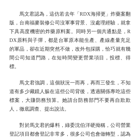
馬文君認為，這仿若去年「RDX海掃更」炸藥案翻
版，台南福麥裝修公司沒軍事背景、沒處理經驗，就拿
下具高度機密的炸藥原料案。同時另一個共通點是，R
DX原料與子彈，都是台軍原本能生產、產線產量充足
的軍品，卻在近期突然不做，改外包採購，恰巧就有幾
間公司知道門路，在短時間變更營業項目，投標、得
標。
馬文君強調，這個狀況一而再，再而三發生，不知
道有多少藏鏡人躲在這些公司背後，透過關係專吃這些
標案，大賺防務預算。她請台防務部門不要再自欺欺
人，徹底調查、提出說法。
對於馬文君的爆料，綠委沈伯洋硬拗稱，公司營業
登記項目都會登記非常多，很多公司也會做轉型，認為