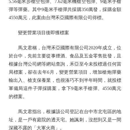
5.56毫米步槍空包彈、7.62毫米機槍空包彈、9毫米手槍
彈等彈藥。其中9毫米手槍彈共採購350萬發，採購金額
4550萬元，此案由台灣禾亞國際有限公司得標。
變更營業項目後即獲標案
馬文君稱，台灣禾亞國際有限公司2020年成立，位
於台中，先前主要從事煙酒、食品及五金零售批發，且
根據台灣公司網等網站查詢，禾亞至今未投標過任何當
局標案，卻在去年6月，變更營業項目，增加槍炮彈藥
輸出入、槍支保養業，也很湊巧不到半年時間，就投標
軍備局這件子彈採購案，拿下9毫米手槍彈、4550萬元
的標案。
馬文君指出，根據該公司登記在台中市北屯區的地
址，是一戶有庭院的透天宅。她諷刺，沒想到又是一間
深藏不露的「大軍火商」。