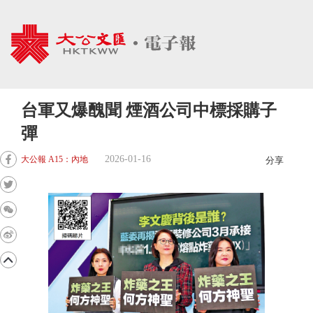
台軍又爆醜聞 煙酒公司中標採購子
彈
2026-01-16
大公報 A15：內地
分享