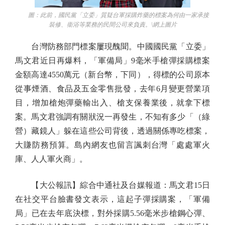
圖：此前，國民黨「立委」質疑台軍採購炸藥的標案為何由一家承接
裝修、衞浴等業務的民間公司來負責。\網上圖片
台灣防務部門標案屢現醜聞。中國國民黨「立委」
馬文君近日再爆料，「軍備局」9毫米手槍彈採購標案
金額高達4550萬元（新台幣，下同），得標的公司原本
從事煙酒、食品及五金零售批發，去年6月變更營業項
目，增加槍炮彈藥輸出入、槍支保養業後，就拿下標
案。馬文君強調有關狀況一再發生，不知有多少「（綠
營）藏鏡人」躲在這些公司背後，透過關係專吃標案，
大賺防務預算。島內網友也留言諷刺台灣「處處軍火
庫、人人軍火商」。
【大公報訊】綜合中通社及台媒報道：馬文君15日
在社交平台臉書發文表示，這起子彈採購案，「軍備
局」已在去年底決標，對外採購5.56毫米步槍鋼心彈、