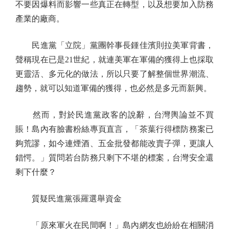
不要因爆料而影響一些真正在轉型，以及想要加入防務
產業的廠商。
民進黨「立院」黨團幹事長鍾佳濱則拉美軍背書，
聲稱現在已是21世紀，就連美軍在軍備的獲得上也採取
更靈活、多元化的做法，所以只要了解整個世界潮流、
趨勢，就可以知道軍備的獲得，也必然是多元而新興。
然而，對於民進黨政客的說辭，台灣輿論並不買
賬！島內有臉書粉絲專頁直言，「茶葉行得標防務案已
夠荒謬，如今連煙酒、五金批發都能改賣子彈，更讓人
錯愕。」質問若台防務只剩下不堪的標案，台灣安全還
剩下什麼？
質疑民進黨張羅選舉資金
「原來軍火在民間啊！」島內網友也紛紛在相關消