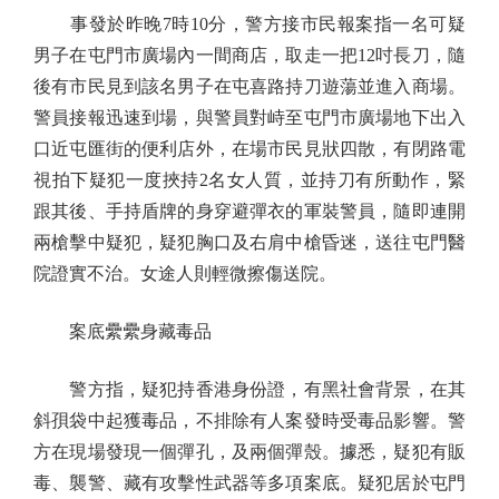
事發於昨晚7時10分，警方接市民報案指一名可疑
男子在屯門市廣場內一間商店，取走一把12吋長刀，隨
後有市民見到該名男子在屯喜路持刀遊蕩並進入商場。
警員接報迅速到場，與警員對峙至屯門市廣場地下出入
口近屯匯街的便利店外，在場市民見狀四散，有閉路電
視拍下疑犯一度挾持2名女人質，並持刀有所動作，緊
跟其後、手持盾牌的身穿避彈衣的軍裝警員，隨即連開
兩槍擊中疑犯，疑犯胸口及右肩中槍昏迷，送往屯門醫
院證實不治。女途人則輕微擦傷送院。
案底纍纍身藏毒品
警方指，疑犯持香港身份證，有黑社會背景，在其
斜孭袋中起獲毒品，不排除有人案發時受毒品影響。警
方在現場發現一個彈孔，及兩個彈殼。據悉，疑犯有販
毒、襲警、藏有攻擊性武器等多項案底。疑犯居於屯門