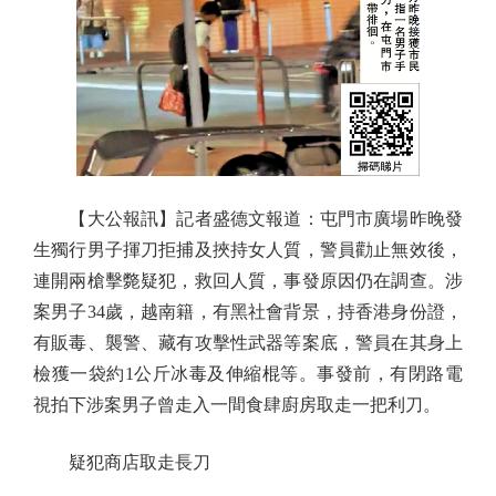
【大公報訊】記者盛德文報道：屯門市廣場昨晚發
生獨行男子揮刀拒捕及挾持女人質，警員勸止無效後，
連開兩槍擊斃疑犯，救回人質，事發原因仍在調查。涉
案男子34歲，越南籍，有黑社會背景，持香港身份證，
有販毒、襲警、藏有攻擊性武器等案底，警員在其身上
檢獲一袋約1公斤冰毒及伸縮棍等。事發前，有閉路電
視拍下涉案男子曾走入一間食肆廚房取走一把利刀。
疑犯商店取走長刀