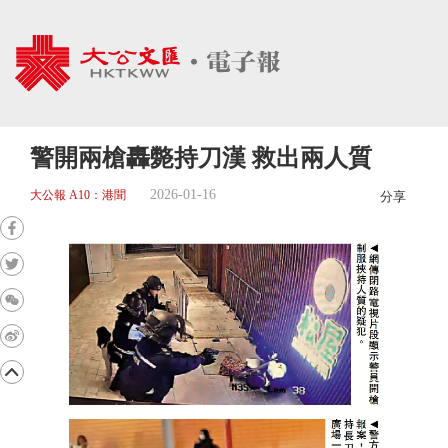
警開兩槍轟斃持刀漢 救出兩人質
2026-01-16
大公報 A10：港聞
分享