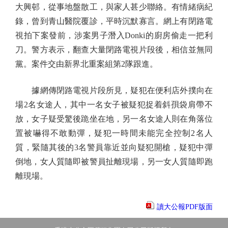
大興邨，從事地盤散工，與家人甚少聯絡。有情緒病紀
錄，曾到青山醫院覆診，平時沉默寡言。網上有閉路電
視拍下案發前，涉案男子潛入Donki的廚房偷走一把利
刀。警方表示，翻查大量閉路電視片段後，相信並無同
黨。案件交由新界北重案組第2隊跟進。
據網傳閉路電視片段所見，疑犯在便利店外撲向在
場2名女途人，其中一名女子被疑犯捉着斜孭袋肩帶不
放，女子疑受驚後跪坐在地，另一名女途人則在角落位
置被嚇得不敢動彈，疑犯一時間未能完全控制2名人
質，緊隨其後的3名警員靠近並向疑犯開槍，疑犯中彈
倒地，女人質隨即被警員扯離現場，另一女人質隨即跑
離現場。
讀大公報PDF版面