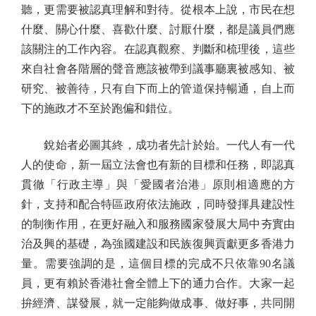
聽，更需要被認真理解和對待。從根本上說，市民在想
什麼、關心什麼、喜歡什麼、討厭什麼，都是議員們應
該關注的工作內容。在認真觀察、判斷和梳理後，這些
來自社會各階層的聲音應該被帶到議事廳裏被感知、被
研究、被善待，只有自下而上的管道保持暢通，自上而
下的施政才不至於跑偏和錯位。
銳始者必圖其終，成功者先計於始。一代人有一代
人的使命，新一屆立法會也有新的目標和任務，即認真
貫徹「行政主導」與「愛國者治港」原則相適應的方
針，支持和配合特區政府依法施政，同時發揮具建設性
的制衡作用，在更好融入和服務國家發展大局中夯實由
治及興的基礎，為強國建設和民族復興貢獻更多香港力
量。需要強調的是，這個目標的完成不只依靠90名議
員，更有賴於香港社會全體上下的通力合作。大家一起
拚經濟、謀發展，就一定能夠做成事、做好事，共同開