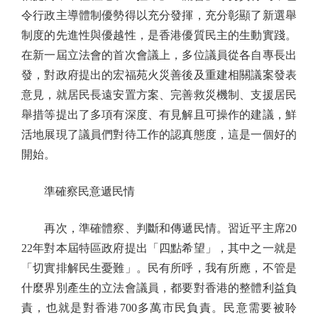
令行政主導體制優勢得以充分發揮，充分彰顯了新選舉
制度的先進性與優越性，是香港優質民主的生動實踐。
在新一屆立法會的首次會議上，多位議員從各自專長出
發，對政府提出的宏福苑火災善後及重建相關議案發表
意見，就居民長遠安置方案、完善救災機制、支援居民
舉措等提出了多項有深度、有見解且可操作的建議，鮮
活地展現了議員們對待工作的認真態度，這是一個好的
開始。
準確察民意遞民情
再次，準確體察、判斷和傳遞民情。習近平主席20
22年對本屆特區政府提出「四點希望」，其中之一就是
「切實排解民生憂難」。民有所呼，我有所應，不管是
什麼界別產生的立法會議員，都要對香港的整體利益負
責，也就是對香港700多萬市民負責。民意需要被聆