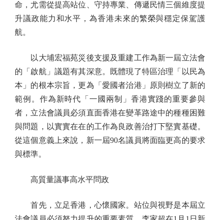
命，尤需從提高站位、守持專業、傳遞民情三個維度提
升議政能力和水平，為香港未來的繁榮與穩定保駕護
航。
以大埔宏福苑災後支援及重建工作為新一屆立法會
的「啟航」議題有其深意。既體現了特區治理「以民為
本」的根本宗旨，更為「愛國者治港」原則樹立了新的
範例。作為新時代「一國兩制」香港實踐的重要參與
者，立法會議員必須直面香港在變革路途中的種種困難
與問題，以實實在在的工作為良政善治打下堅實基礎。
從這個意義上來說，新一屆90名議員將面臨更高的要求
與標準。
高質量議事高水平問政
首先，立足香港，心懷國家。站位與視野是本屆立
法會議員必須努力提升的重要素質。李家超在1月1日新