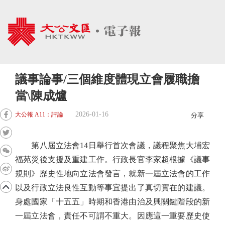
議事論事/三個維度體現立會履職擔
當\陳成爐
2026-01-16
大公報 A11：評論
分享
第八屆立法會14日舉行首次會議，議程聚焦大埔宏
福苑災後支援及重建工作。行政長官李家超根據《議事
規則》歷史性地向立法會發言，就新一屆立法會的工作
以及行政立法良性互動等事宜提出了真切實在的建議。
身處國家「十五五」時期和香港由治及興關鍵階段的新
一屆立法會，責任不可謂不重大。因應這一重要歷史使