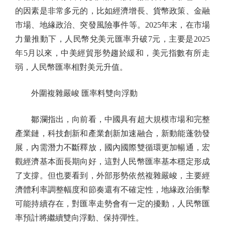
的因素是非常多元的，比如經濟增長、貨幣政策、金融
市場、地緣政治、突發風險事件等。2025年末，在市場
力量推動下，人民幣兌美元匯率升破7元，主要是2025
年5月以來，中美經貿形勢趨於緩和，美元指數有所走
弱，人民幣匯率相對美元升值。
外圍複雜嚴峻 匯率料雙向浮動
鄒瀾指出，向前看，中國具有超大規模市場和完整
產業鏈，科技創新和產業創新加速融合，新動能蓬勃發
展，內需潛力不斷釋放，國內國際雙循環更加暢通，宏
觀經濟基本面長期向好，這對人民幣匯率基本穩定形成
了支撐。但也要看到，外部形勢依然複雜嚴峻，主要經
濟體利率調整幅度和節奏還有不確定性，地緣政治衝擊
可能持續存在，對匯率走勢會有一定的擾動，人民幣匯
率預計將繼續雙向浮動、保持彈性。