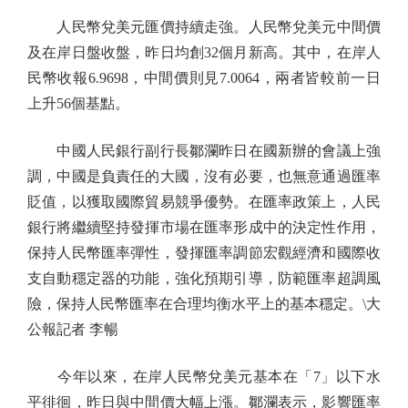
人民幣兌美元匯價持續走強。人民幣兌美元中間價
及在岸日盤收盤，昨日均創32個月新高。其中，在岸人
民幣收報6.9698，中間價則見7.0064，兩者皆較前一日
上升56個基點。
中國人民銀行副行長鄒瀾昨日在國新辦的會議上強
調，中國是負責任的大國，沒有必要，也無意通過匯率
貶值，以獲取國際貿易競爭優勢。在匯率政策上，人民
銀行將繼續堅持發揮市場在匯率形成中的決定性作用，
保持人民幣匯率彈性，發揮匯率調節宏觀經濟和國際收
支自動穩定器的功能，強化預期引導，防範匯率超調風
險，保持人民幣匯率在合理均衡水平上的基本穩定。\大
公報記者 李暢
今年以來，在岸人民幣兌美元基本在「7」以下水
平徘徊，昨日與中間價大幅上漲。鄒瀾表示，影響匯率