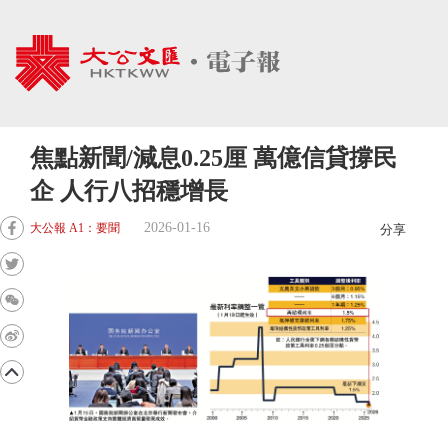
焦點新聞/減息0.25厘 萬億信貸撐民
企 人行八招穩增長
2026-01-16
大公報 A1：要聞
分享