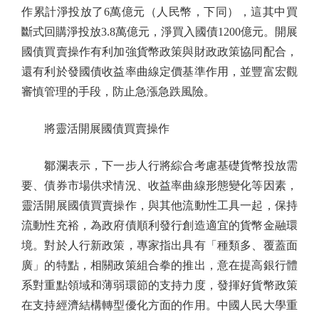
作累計淨投放了6萬億元（人民幣，下同），這其中買
斷式回購淨投放3.8萬億元，淨買入國債1200億元。開展
國債買賣操作有利加強貨幣政策與財政政策協同配合，
還有利於發國債收益率曲線定價基準作用，並豐富宏觀
審慎管理的手段，防止急漲急跌風險。
將靈活開展國債買賣操作
鄒瀾表示，下一步人行將綜合考慮基礎貨幣投放需
要、債券市場供求情況、收益率曲線形態變化等因素，
靈活開展國債買賣操作，與其他流動性工具一起，保持
流動性充裕，為政府債順利發行創造適宜的貨幣金融環
境。對於人行新政策，專家指出具有「種類多、覆蓋面
廣」的特點，相關政策組合拳的推出，意在提高銀行體
系對重點領域和薄弱環節的支持力度，發揮好貨幣政策
在支持經濟結構轉型優化方面的作用。中國人民大學重