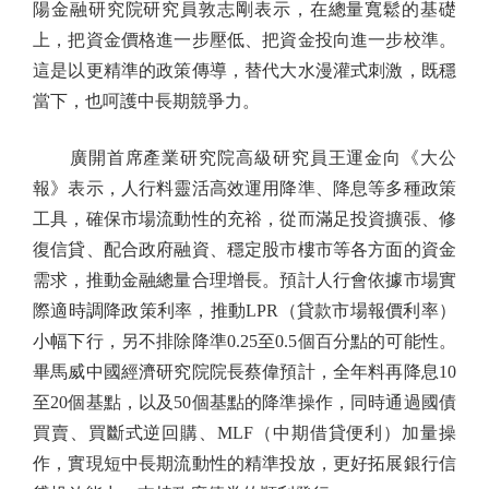
陽金融研究院研究員敦志剛表示，在總量寬鬆的基礎
上，把資金價格進一步壓低、把資金投向進一步校準。
這是以更精準的政策傳導，替代大水漫灌式刺激，既穩
當下，也呵護中長期競爭力。
廣開首席產業研究院高級研究員王運金向《大公
報》表示，人行料靈活高效運用降準、降息等多種政策
工具，確保市場流動性的充裕，從而滿足投資擴張、修
復信貸、配合政府融資、穩定股市樓市等各方面的資金
需求，推動金融總量合理增長。預計人行會依據市場實
際適時調降政策利率，推動LPR（貸款市場報價利率）
小幅下行，另不排除降準0.25至0.5個百分點的可能性。
畢馬威中國經濟研究院院長蔡偉預計，全年料再降息10
至20個基點，以及50個基點的降準操作，同時通過國債
買賣、買斷式逆回購、MLF（中期借貸便利）加量操
作，實現短中長期流動性的精準投放，更好拓展銀行信