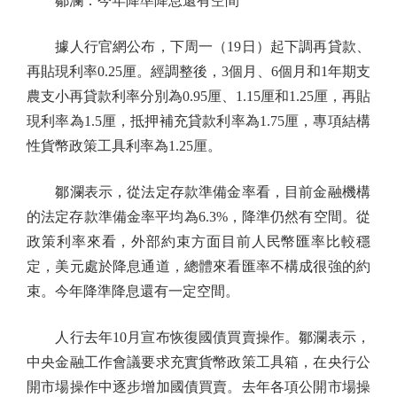
鄒瀾：今年降準降息還有空間
據人行官網公布，下周一（19日）起下調再貸款、
再貼現利率0.25厘。經調整後，3個月、6個月和1年期支
農支小再貸款利率分別為0.95厘、1.15厘和1.25厘，再貼
現利率為1.5厘，抵押補充貸款利率為1.75厘，專項結構
性貨幣政策工具利率為1.25厘。
鄒瀾表示，從法定存款準備金率看，目前金融機構
的法定存款準備金率平均為6.3%，降準仍然有空間。從
政策利率來看，外部約束方面目前人民幣匯率比較穩
定，美元處於降息通道，總體來看匯率不構成很強的約
束。今年降準降息還有一定空間。
人行去年10月宣布恢復國債買賣操作。鄒瀾表示，
中央金融工作會議要求充實貨幣政策工具箱，在央行公
開市場操作中逐步增加國債買賣。去年各項公開市場操