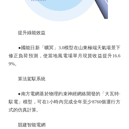
提升綠能效益
●國能日新「曠冥」3.0模型在山東極端天氣場景下
修正負荷預測，使當地風電場單月現貨收益提升16.6
9%。
算法駕馭系統
●南方電網基於物理約束神經網絡開發的「大瓦特·
馭電」模型，可在1小時內完成全年至少8760個運行方
式的仿真計算。
競建智能電網