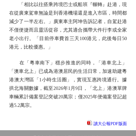
「相比以往搭乘跨境巴士或船班『輾轉』赴港，現
在從廣東駕車無論是到香港機場還是進入市區，時間都
減少了一半左右。」廣東車主阿坤告訴記者，自駕赴港
不僅便捷而且靈活從容，尤其適合攜帶大件行李或全家
老小出行。「目前停車費首三天100港元，此後每日50
港元，比較優惠。」
在「粵車南下」穩步推進的同時，「港車北上」
「澳車北上」已成為港澳居民的生活日常，加速助建粵
港澳大灣區「1小時生活圈」，實現互惠跨境通行。據
拱北海關數據，截至2026年1月9日，「北上」港澳單牌
車輛累計備案登記突破20萬宗；僅2025年便備案登記超
過5.2萬宗。
讀大公報PDF版面