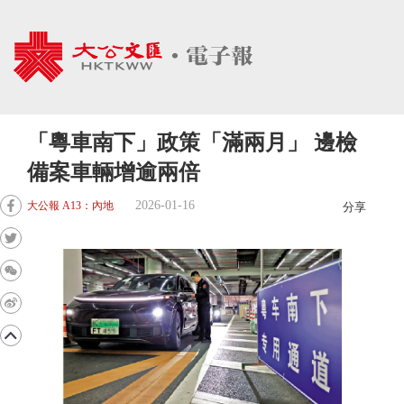
「粵車南下」政策「滿兩月」 邊檢
備案車輛增逾兩倍
2026-01-16
大公報 A13：內地
分享