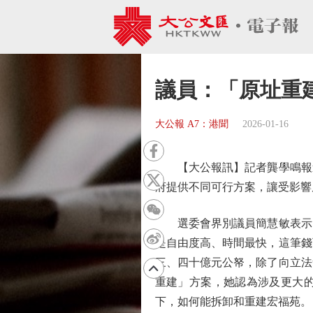
議員：「原址重
大公報 A7：港聞
2026-01-16
【大公報訊】記者龔學鳴報道
府提供不同可行方案，讓受影響
選委會界別議員簡慧敏表示，
是自由度高、時間最快，這筆錢
三、四十億元公帑，除了向立法
重建」方案，她認為涉及更大
下，如何能拆卸和重建宏福苑。