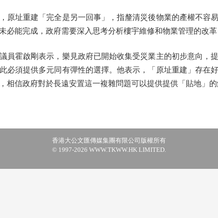
原址重建「完全是另一回事」，指釐清災後物業的產權不容易
未必能完成，政府需要深入思考分析樓宇維修和物業管理的改革
員霍啟剛表示，樂見政府已開始收集受災業主的初步意向，提
此必須提供多元同有彈性的選擇。他表示，「原址重建」存在
，相信政府對於長遠安置這一複雜問題可以提供提供「貼地」的
香港大公文匯傳媒集團有限公司版權所有
© 1997-2026 WWW.TKWW.HK LIMITED.