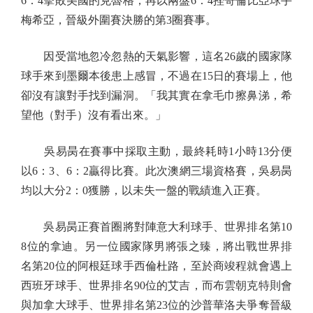
6：4擊敗美國的克魯格，再以兩盤6：4挫哥倫比亞球手
梅希亞，晉級外圍賽決勝的第3圈賽事。
因受當地忽冷忽熱的天氣影響，這名26歲的國家隊
球手來到墨爾本後患上感冒，不過在15日的賽場上，他
卻沒有讓對手找到漏洞。「我其實在拿毛巾擦鼻涕，希
望他（對手）沒有看出來。」
吳易昺在賽事中採取主動，最終耗時1小時13分便
以6：3、6：2贏得比賽。此次澳網三場資格賽，吳易昺
均以大分2：0獲勝，以未失一盤的戰績進入正賽。
吳易昺正賽首圈將對陣意大利球手、世界排名第10
8位的拿迪。另一位國家隊男將張之臻，將出戰世界排
名第20位的阿根廷球手西倫杜路，至於商竣程就會遇上
西班牙球手、世界排名90位的艾吉，而布雲朝克特則會
與加拿大球手、世界排名第23位的沙普華洛夫爭奪晉級