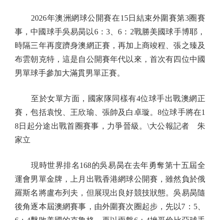
2026年澳洲網球公開賽在15日結束外圍賽第3圈賽
事，中國球手吳易昺以6：3、6：2戰勝美國球手博耶，
時隔三年再度躋身澳網正賽，再加上商竣程、張之臻及
布雲朝克特，這是自公開賽年代以來，首次有四位中國
男單球手參加大滿貫男單正賽。
至於女單方面，國家隊同樣有4位球手出戰澳網正
賽，包括袁悅、王欣瑜、張帥及白卓璇。8位球手將在1
8日起分途出戰首圈賽事，力爭晉級。\大公報記者 朱
家立
現時世界排名168的吳易昺在去年勇奪第十五屆全
運會男單金牌，上月出戰香港網球公開賽，雖然負於俄
羅斯名將盧布列夫，但展現出良好競技狀態。吳易昺隨
後角逐本屆澳網賽事，由外圍賽次圈起步，先以7：5、