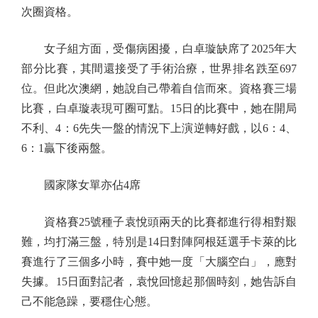
次圈資格。
女子組方面，受傷病困擾，白卓璇缺席了2025年大
部分比賽，其間還接受了手術治療，世界排名跌至697
位。但此次澳網，她說自己帶着自信而來。資格賽三場
比賽，白卓璇表現可圈可點。15日的比賽中，她在開局
不利、4：6先失一盤的情況下上演逆轉好戲，以6：4、
6：1贏下後兩盤。
國家隊女單亦佔4席
資格賽25號種子袁悅頭兩天的比賽都進行得相對艱
難，均打滿三盤，特別是14日對陣阿根廷選手卡萊的比
賽進行了三個多小時，賽中她一度「大腦空白」，應對
失據。15日面對記者，袁悅回憶起那個時刻，她告訴自
己不能急躁，要穩住心態。