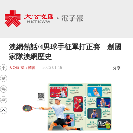
澳網熱話/4男球手征單打正賽 創國
家隊澳網歷史
2026-01-16
大公報 B1：體育
分享