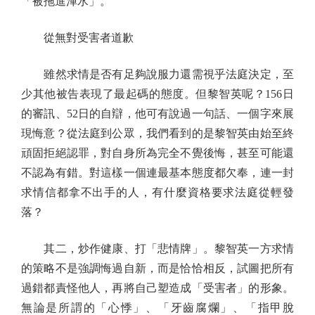
「被拖進渾水」。
從無對受害者道歉
雖然求情是否有足夠說服力還需視乎法庭決定，至
少其他被告表現了最起碼的態度。但黎智英呢？156日
的審訊、52日的自辯，他可有說過一句話、一個字來展
現悔意？從法庭到公眾，我們看到的是黎智英由始至終
頑固拒絕認罪，對自身所為完全不覺後悔，甚至可能還
不認為有錯。對這樣一個連最基本態度都欠奉，連一封
求情信都拿不出手的人，有什麼資格要求法庭從輕發
落？
其二，炒作健康、打「悲情牌」。黎智英一方求情
的策略不是強調悔過自新，而是恰恰相反，試圖把所有
過錯都責怪他人，再將自己塑造成「受害者」的形象。
無論是所謂的「心悸」、「牙齒腐爛」、「指甲脫