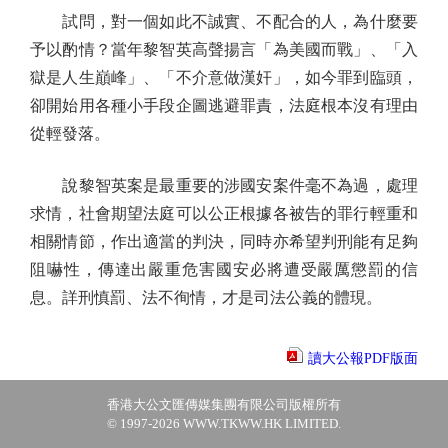
試問，對一個如此不誠實、不配合的人，為什麼要
予以酌情？當年黎智英高聲揚言「為美國而戰」、「入
獄是人生巔峰」、「不介意做漢奸」，如今罪到臨頭，
卻開始用各種小手段企圖逃避罪責，法庭根本沒有理由
從輕發落。
說黎智英案是最重要的涉國安案件毫不為過，處理
求情，社會期望法庭可以公正根據各被告的罪行輕重和
相關情節，作出適當的判決，同時亦希望判刑能有足夠
阻嚇性，傳達出嚴重危害國安必將遭受嚴厲懲罰的信
息。詳刑慎罰、法不徇情，才是司法公義的體現。
讀大公報PDF版面
香港大公文匯傳媒集團有限公司版權所有
© 1997-2026 WWW.TKWW.HK LIMITED.