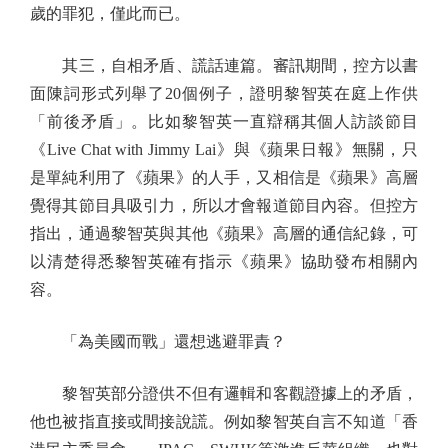
歲的罪犯，僅此而已。
其三，自相矛盾、謊話連篇。審訊期間，控方以書
面陳詞形式列舉了20個例子，證明黎智英在庭上作供
「前後矛盾」。比如黎智英一直辯稱其個人訪談節目
《Live Chat with Jimmy Lai》與《蘋果日報》無關，只
是單純利用了《蘋果》的人手，又相信是《蘋果》高層
覺得其節目具吸引力，所以才會報道節目內容。但控方
指出，通過黎智英與其他《蘋果》高層的通信紀錄，可
以清楚得悉黎智英確有指示《蘋果》協助發布相關內
容。
「為美國而戰」還想逃避罪責？
黎智英部分證供不但有邏輯和客觀證據上的矛盾，
他也被指直接或間接說謊。例如黎智英自言不知道「香