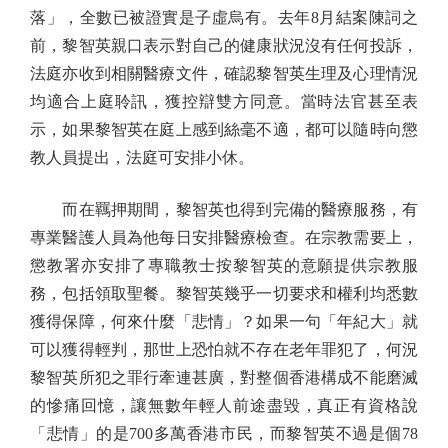
落」，全數已被證實是子虛烏有。去年8月結案陳詞之
前，黎智英親口表示對自己的健康狀況沒有任何投訴，
法庭亦收到相關醫療文件，確認黎智英生理及心理情況
均適合上庭聆訊，獲控辯雙方同意。當時法官甚至表
示，如果黎智英在庭上感到絲毫不適，都可以隨時向懲
教人員提出，法庭可安排小休。
而在羈押期間，黎智英也得到完備的醫療服務，有
專業醫護人員為他每日安排醫療檢查。在宗教需要上，
懲教署亦安排了專職教士按黎智英的意願提供宗教服
務，包括領取聖餐。黎智英幾乎一切要求和權利均悉數
獲得保障，何來什麼「悲情」？如果一句「年紀大」就
可以獲得輕判，那世上恐怕就不存在老年罪犯了，何況
黎智英所犯之罪行牽連甚廣，對整個香港構成不能磨滅
的慘痛回憶，讓無數年輕人前途盡毀，真正有資格說
「悲情」的是700多萬香港市民，而黎智英不過是個78