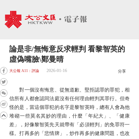
論是非/無悔意反求輕判 看黎智英的
虛偽嘴臉\鄭曼晴
2026-01-16
大公報 A11：評論
分享
對一個沒有悔意、從無道歉、堅拒認罪的罪犯，相
信所有人都會認同法庭沒有任何理由輕判其罪行。但奇
怪的是，當這個罪犯的名字是黎智英時，總有人會為他
堆砌一些莫名其妙的理由，什麼「年紀大」、「健康
差」，好像黎智英先天就帶有「必須輕判」的免罪符一
樣。打再多的「悲情牌」，炒作再多的健康問題，也改