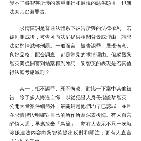
變不了黎智英所涉的嚴重罪行和展現的惡劣態度，也無
法助其逃避罪責。
求情陳詞是普通法體系下被告所獲的法律權利，若
被判罪成後，被告可向法庭提供相關背景或理由，請求
法庭酌情減輕刑罰。一般而言，被告認罪、展現悔意、
良好品格、配合調查，都是常見的求情理由。但縱觀黎
智英案從開審到結案再到陳詞，黎智英的表現是否真值
得法庭考慮減刑？
其一，拒不認罪、死不悔改。對比一下案中其他被
告，除了多人悔過自懺，以從犯證人身份指證黎智英，
公開大量案件細節外，最關鍵是他們均早已認罪，並且
在求情階段明確對自己的所作所為深表後悔。有人自言
醒悟太遲，早應放棄「鳥籠」；亦有人表示不只一次就
涉嫌違法內容向黎智英提出反對和關注；更有人直言