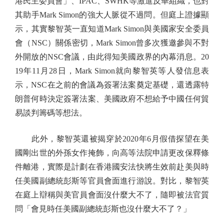
港民主委員會」、IPAC、SWHK等激進反華組織，也對
其助手Mark Simon的強大人脈從不過問。但庭上證據顯
示，其實黎智英一直知道Mark Simon與美國家安全委員
會（NSC）關係密切，Mark Simon曾多次獲邀參與不對
外開放的NSC會議，由此得知美國政界的內幕消息。20
19年11月28日，Mark Simon就向黎智英等人發信息表
示，NSC在之前的會議為簽署法案奠定基礎，還透露特
朗普何時決定簽署法案、美國政府不想給予中國任何貿
易談判籌碼等想法。
此外，黎智英還被揭穿於2020年6月假借探望在美
國剛出世的外孫女作掩飾，向高等法院申請更改保釋條
件離港，實際是計劃在香港國安法快將生效前赴美與時
任美國副總統彭斯等官員會面進行游說。對比，黎智英
在庭上辯稱與美官員會面沒什麼大不了，隨即被法官質
問「會見時任美國副總統彭斯也沒什麼大不了？」