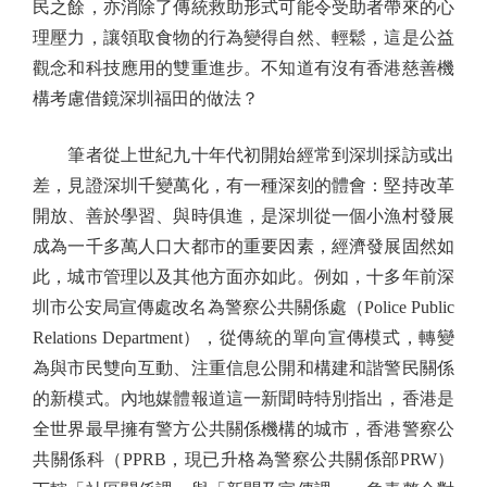
民之餘，亦消除了傳統救助形式可能令受助者帶來的心
理壓力，讓領取食物的行為變得自然、輕鬆，這是公益
觀念和科技應用的雙重進步。不知道有沒有香港慈善機
構考慮借鏡深圳福田的做法？
筆者從上世紀九十年代初開始經常到深圳採訪或出
差，見證深圳千變萬化，有一種深刻的體會：堅持改革
開放、善於學習、與時俱進，是深圳從一個小漁村發展
成為一千多萬人口大都市的重要因素，經濟發展固然如
此，城市管理以及其他方面亦如此。例如，十多年前深
圳市公安局宣傳處改名為警察公共關係處（Police Public
Relations Department），從傳統的單向宣傳模式，轉變
為與市民雙向互動、注重信息公開和構建和諧警民關係
的新模式。內地媒體報道這一新聞時特別指出，香港是
全世界最早擁有警方公共關係機構的城市，香港警察公
共關係科（PPRB，現已升格為警察公共關係部PRW）