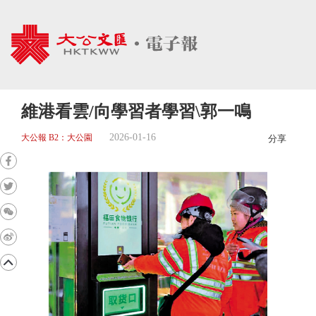
維港看雲/向學習者學習\郭一鳴
2026-01-16
大公報 B2：大公園
分享