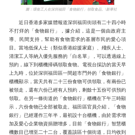
圖：環衞工人在深圳福田「食物銀行」領取食品。\新華社
近日香港多家媒體報道深圳福田街頭有二十四小時
不打烊的「食物銀行」，據介紹，這是一個由政府主
導、民間支持，幫助有食物需求的基層市民的愛心項
目。當地低保人士（類似香港綜援家庭）、殘疾人士、
清潔工人等納入優先服務的「白名單」，可以透過線上
預約，線下到櫃機掃碼領取食物。電視台採訪的當天早
上九時，位於深圳福田區一間超市門外的「食物銀行」
櫃機顯示，當天共有二十三份食物可供領取，有兩份已
被領走，還有六份已經有人預約，剩餘十五份可供預約
領取。在另一條街道的「食物銀行」櫃機在下午三時顯
示，六份食物已全部被取走。福田區官員介紹，「食物
銀行」已經運作三年半，最初設十台櫃機，由於需求增
加及愛心企業物資捐贈增多，目前「食物銀行」智慧櫃
機數目已增至二十二台，覆蓋該區十個街道，日均收到