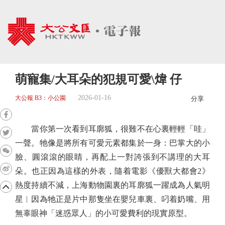
萌寵集/大耳朵的犯規可愛\煒 仔
2026-01-16
大公報 B3：小公園
分享
當你第一次看到耳廓狐，很難不在心裏輕輕「哇」
一聲。牠像是將所有可愛元素都集於一身：巴掌大的小
臉、圓滾滾的眼睛，再配上一對誇張到不講理的大耳
朵。也正因為這樣的外表，隨着電影《優獸大都會2》
熱度持續不減，上海動物園裏的耳廓狐一躍成為人氣明
星︱因為牠正是片中那隻坐在嬰兒車裏、叼着奶嘴、用
無辜眼神「迷惑眾人」的小可愛費利的現實原型。