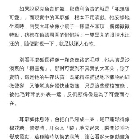
如果說尼克負責帥氣，那費利負責的就是「犯規級
可愛」。而現實中的耳廓狐，根本不用演戲。牠安靜地
坐着時，兩隻大耳朵像小扇子一樣豎在頭頂，偶爾微微
轉動，彷彿在偷聽周圍的悄悄話；一雙黑亮的眼睛水汪
汪的，隨便對視一下，就足以讓人心軟。
別看耳廓狐長得像一顆會走路的毛球，牠其實是沙
漠裏的「機靈鬼」。那對可愛到不真實的大耳朵，除了
賣萌，還是牠的生存法寶︱既能精準捕捉地下獵物的細
微聲響，又能幫助身體快速散熱。只是這些硬核技能，
被牠毛茸茸的外表一遮，反倒顯得像是為了可愛而存
在。
耳廓狐休息時，會把自己縮成一團，尾巴蓬鬆得像
棉花糖；警覺時，耳朵又「唰」地立起來，瞬間從乖巧
變成靈動。這種隨時切換的狀態，讓它看起來像動畫角