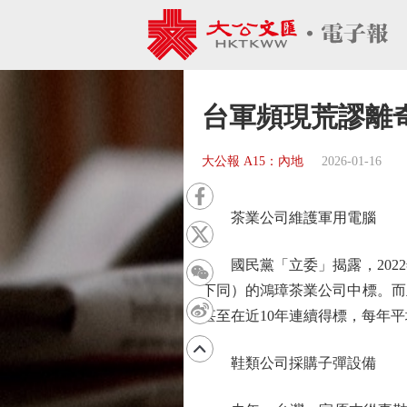
台軍頻現荒謬離
大公報 A15：內地
2026-01-16
茶業公司維護軍用電腦
國民黨「立委」揭露，2022
下同）的鴻璋茶業公司中標。而
甚至在近10年連續得標，每年平
鞋類公司採購子彈設備