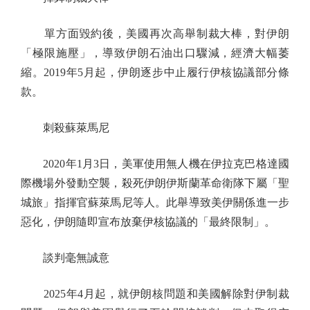
單方面毀約後，美國再次高舉制裁大棒，對伊朗
「極限施壓」，導致伊朗石油出口驟減，經濟大幅萎
縮。2019年5月起，伊朗逐步中止履行伊核協議部分條
款。
刺殺蘇萊馬尼
2020年1月3日，美軍使用無人機在伊拉克巴格達國
際機場外發動空襲，殺死伊朗伊斯蘭革命衛隊下屬「聖
城旅」指揮官蘇萊馬尼等人。此舉導致美伊關係進一步
惡化，伊朗隨即宣布放棄伊核協議的「最終限制」。
談判毫無誠意
2025年4月起，就伊朗核問題和美國解除對伊制裁