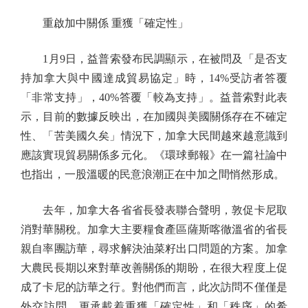
重啟加中關係 重獲「確定性」
1月9日，益普索發布民調顯示，在被問及「是否支
持加拿大與中國達成貿易協定」時，14%受訪者答覆
「非常支持」，40%答覆「較為支持」。益普索對此表
示，目前的數據反映出，在加國與美國關係存在不確定
性、「苦美國久矣」情況下，加拿大民間越來越意識到
應該實現貿易關係多元化。《環球郵報》在一篇社論中
也指出，一股溫暖的民意浪潮正在中加之間悄然形成。
去年，加拿大各省省長發表聯合聲明，敦促卡尼取
消對華關稅。加拿大主要糧食產區薩斯喀徹溫省的省長
親自率團訪華，尋求解決油菜籽出口問題的方案。加拿
大農民長期以來對華改善關係的期盼，在很大程度上促
成了卡尼的訪華之行。對他們而言，此次訪問不僅僅是
外交訪問，更承載着重獲「確定性」和「秩序」的希