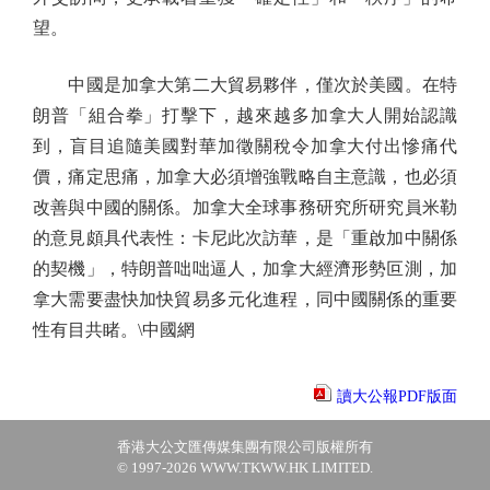
望。
中國是加拿大第二大貿易夥伴，僅次於美國。在特
朗普「組合拳」打擊下，越來越多加拿大人開始認識
到，盲目追隨美國對華加徵關稅令加拿大付出慘痛代
價，痛定思痛，加拿大必須增強戰略自主意識，也必須
改善與中國的關係。加拿大全球事務研究所研究員米勒
的意見頗具代表性：卡尼此次訪華，是「重啟加中關係
的契機」，特朗普咄咄逼人，加拿大經濟形勢叵測，加
拿大需要盡快加快貿易多元化進程，同中國關係的重要
性有目共睹。\中國網
讀大公報PDF版面
香港大公文匯傳媒集團有限公司版權所有
© 1997-2026 WWW.TKWW.HK LIMITED.