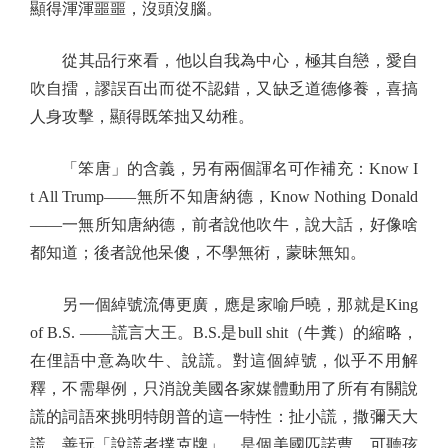
顯得渾渾噩噩，沒頭沒腦。
從其品行來看，他以自我為中心，極其自戀，愛自
吹自擂，謬誤百出而從不認錯，又缺乏道德修養，喜搞
人身攻擊，顯得既笨拙又幼稚。
「笨唐」的含義，另有兩個諢名可作補充：Know I
t All Trump——無所不知唐納德，Know Nothing Donald
——一無所知唐納德，前者說他吹牛，說大話，好像啥
都知道；後者說他呆傻，不學無術，蒙昧無知。
另一個綽號流傳更廣，應是家喻戶曉，那就是King
of B.S. ——謊言大王。B.S.是bull shit（牛糞）的縮略，
在俚語中意為吹牛、說謊。對這個綽號，似乎不用解
釋，不需舉例，只消說美國各家媒體動用了所有有關說
謊的詞語來挑明特朗普的這一特性：扯小謊，撒彌天大
謊，善玩「說謊者撲克牌」，是個美國匹諾曹，可聽孩