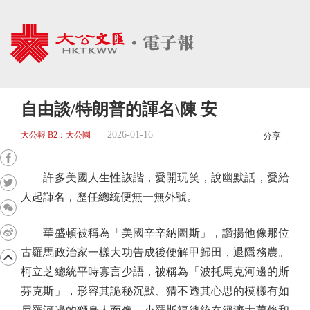
自由談/特朗普的諢名\陳 安
2026-01-16
大公報 B2：大公園
分享
許多美國人生性詼諧，愛開玩笑，說幽默話，愛給
人起諢名，歷任總統便無一無外號。
華盛頓被稱為「美國辛辛納圖斯」，讚揚他像那位
古羅馬政治家一樣大功告成後便解甲歸田，退隱務農。
柯立芝總統平時寡言少語，被稱為「波托馬克河邊的斯
芬克斯」，形容其詭秘沉默、猜不透其心思的模樣有如