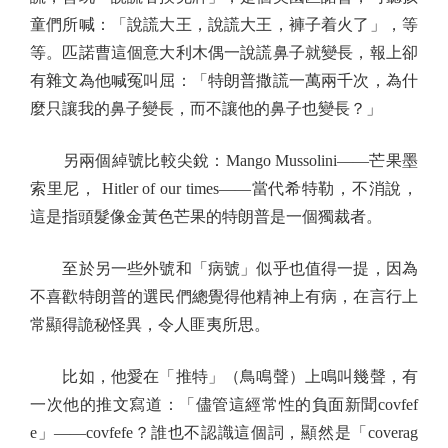
童們所喊：「說謊大王，說謊大王，褲子着火了」，等
等。匹諾曹這個意大利木偶一說謊鼻子就變長，報上卻
有雜文為他喊冤叫屈：「特朗普撒謊一萬兩千次，為什
麼只讓我的鼻子變長，而不讓他的鼻子也變長？」
另兩個綽號比較尖銳：Mango Mussolini——芒果墨
索里尼， Hitler of our times——當代希特勒，不消說，
這是指頭髮像金黃色芒果的特朗普是一個獨裁者。
至於另一些外號和「病號」似乎也值得一提，因為
不喜歡特朗普的選民們總覺得他精神上有病，在言行上
常顯得詭秘怪異，令人匪夷所思。
比如，他愛在「推特」（鳥鳴聲）上鳴叫幾聲，有
一次他的推文寫道：「儘管這經常性的負面新聞covfef
e」——covfefe？誰也不認識這個詞，顯然是「coverag