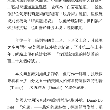
尼羅河邊的獅身人面像。小羅斯福總統在經濟大蕭條和
二戰期間渡過重重難關，被稱為「白宮霍迪尼」，說他
像那位匈牙利裔魔術師那樣有「脫身術」絕招。里根總
統則被稱為「特氟龍總統」，說他玲瓏剔透，像四氟乙
烯那樣抗黏，也即善於擺脫困境，逃脫罪責。
年復一年，輪到特朗普上台、下台又上台，其綽號
之多可謂打破美國總統外號史紀錄，至其第二任上半
年，網絡上便有統計數字：「你應該知道的特朗普的一
百二十九個綽號」。
本文無意羅列如此多諢名，但可作一篩選，挑幾個
來看看至少百分之五十的美國人如何看待這個姓特朗普
（Trump）、名唐納德（Donald）的現任總統。
美國人常用諧音或押韻變體詞來取外號。Dumb Do
nald，「笨唐」——愚笨的唐納德，押頭韻而變體，張