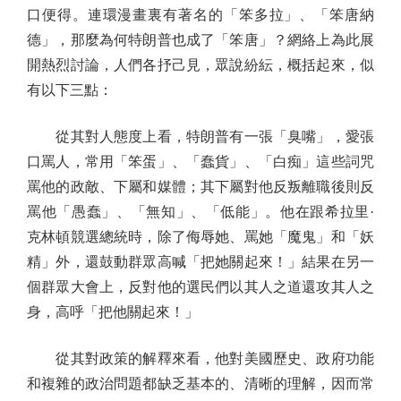
口便得。連環漫畫裏有著名的「笨多拉」、「笨唐納
德」，那麼為何特朗普也成了「笨唐」？網絡上為此展
開熱烈討論，人們各抒己見，眾說紛紜，概括起來，似
有以下三點：
從其對人態度上看，特朗普有一張「臭嘴」，愛張
口罵人，常用「笨蛋」、「蠢貨」、「白痴」這些詞咒
罵他的政敵、下屬和媒體；其下屬對他反叛離職後則反
罵他「愚蠢」、「無知」、「低能」。他在跟希拉里·
克林頓競選總統時，除了侮辱她、罵她「魔鬼」和「妖
精」外，還鼓動群眾高喊「把她關起來！」結果在另一
個群眾大會上，反對他的選民們以其人之道還攻其人之
身，高呼「把他關起來！」
從其對政策的解釋來看，他對美國歷史、政府功能
和複雜的政治問題都缺乏基本的、清晰的理解，因而常