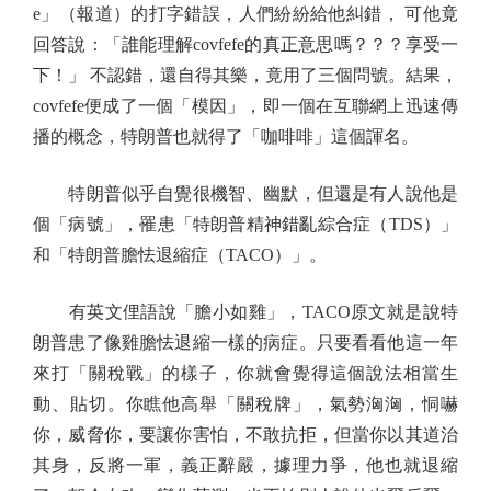
e」（報道）的打字錯誤，人們紛紛給他糾錯， 可他竟
回答說：「誰能理解covfefe的真正意思嗎？？？享受一
下！」 不認錯，還自得其樂，竟用了三個問號。結果，
covfefe便成了一個「模因」，即一個在互聯網上迅速傳
播的概念，特朗普也就得了「咖啡啡」這個諢名。
特朗普似乎自覺很機智、幽默，但還是有人說他是
個「病號」，罹患「特朗普精神錯亂綜合症（TDS）」
和「特朗普膽怯退縮症（TACO）」。
有英文俚語說「膽小如雞」，TACO原文就是說特
朗普患了像雞膽怯退縮一樣的病症。只要看看他這一年
來打「關稅戰」的樣子，你就會覺得這個說法相當生
動、貼切。你瞧他高舉「關稅牌」，氣勢洶洶，恫嚇
你，威脅你，要讓你害怕，不敢抗拒，但當你以其道治
其身，反將一軍，義正辭嚴，據理力爭，他也就退縮