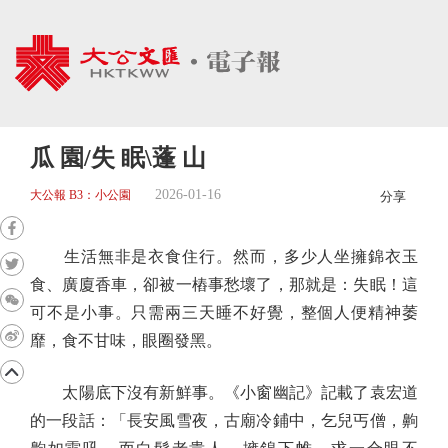
瓜 園/失 眠\蓬 山
2026-01-16
大公報 B3：小公園
分享
生活無非是衣食住行。然而，多少人坐擁錦衣玉
食、廣廈香車，卻被一樁事愁壞了，那就是：失眠！這
可不是小事。只需兩三天睡不好覺，整個人便精神萎
靡，食不甘味，眼圈發黑。
太陽底下沒有新鮮事。《小窗幽記》記載了袁宏道
的一段話：「長安風雪夜，古廟冷鋪中，乞兒丐僧，齁