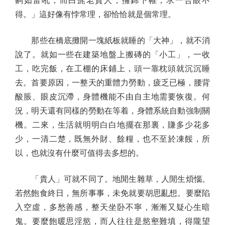
齁如雷吼，而白髭老貴人，擁錦下帷，求一合眼不
得。」這好像有悖常理，卻恰恰就是個常理。
那些在橋底攤開一塊紙板就睡的「大神」，就不消
說了。就如一些在建築地盤上搬磚的「小工」，一收
工，吃完飯，在工棚的床鋪上，頭一靠枕頭就沉沉睡
去。首要原因，一整天的重體力勞動，疲乏已極，腰背
酸脹、眼皮沉滯，身體機能不由自主地需要恢復。何
況，明天還有同樣的勞動在等着，身體系統自動強制關
機。二來，生活就明明白白地擺在那裏，賺多少花多
少，一清二楚，既無外財、餘糧，也不至於凍餒，所
以，也就沒有什麼可值得去多想的。
「貴人」可就不同了。地閒生雜草，人閒生煩惱。
若然飽食終日，無所事事，未免就要胡思亂想。要麼陷
入空虛，多愁善感，整天坐卧不寧，漸漸又疑心生暗
鬼。要麼飽暖思淫慾，而人往往是慾壑難填，得隴望