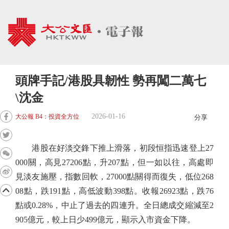
頭牌手記/港股具韌性 勢再闖二萬七
\沈金
2026-01-16
大公報 B4：投資全方位
分享
港股在好淡交鋒下推上滑落，初段恒指迅速登上27
000關，高見27206點，升207點，但一如以往，高處即
見淡友施壓，指數回軟，27000點關得而復失，低位268
08點，跌191點，高低波動398點。收報26923點，跌76
點或0.28%，中止了過去的四連升。全日總成交縮減至2
905億元，較上日少499億元，顯示入市資金下降。