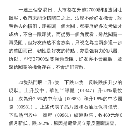
一連三個交易日，大市都在升越27000關後遭回吐
碾壓，收市未能企穩關口之上。沽壓不給好友機會，說
明過去的慣例，即每闖一個大關，都要歷經多次考驗才
成功，不會一蹴即就。而從另一個角度看，雖然闖關一
再受阻，但好友依然不會放棄，只視之為進兩步退一步
的整固而已。韌性是好友的特點，亦是強有力的武器。
所以，即使27000點關頻頻受阻，好友亦不會氣餒，並
深信闖關的機會存在，不會煙消雲散。
20隻熱門股上升7隻，下跌13隻，反映跌多升少的
現狀。上升股中，華虹半導體（01347）升6.3%最悅
目，次為升2.5%的中海油（00883）和升1.8%的中芯國
際（00981）。上述代表了晶片股和石油股保持強勢。
下跌熱門股中，攜程（09961）續遭拋售，收460元創6
個月新低，跌19.2%，原因是遭當局立案反壟斷調查。