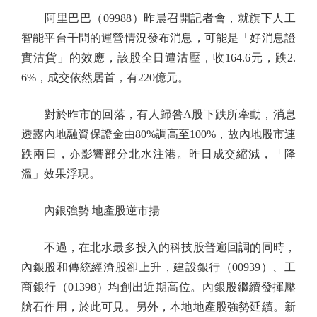
阿里巴巴（09988）昨晨召開記者會，就旗下人工
智能平台千問的運營情況發布消息，可能是「好消息證
實沽貨」的效應，該股全日遭沽壓，收164.6元，跌2.
6%，成交依然居首，有220億元。
對於昨市的回落，有人歸咎A股下跌所牽動，消息
透露內地融資保證金由80%調高至100%，故內地股市連
跌兩日，亦影響部分北水注港。昨日成交縮減，「降
溫」效果浮現。
內銀強勢 地產股逆市揚
不過，在北水最多投入的科技股普遍回調的同時，
內銀股和傳統經濟股卻上升，建設銀行（00939）、工
商銀行（01398）均創出近期高位。內銀股繼續發揮壓
艙石作用，於此可見。另外，本地地產股強勢延續。新