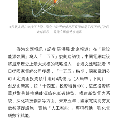
●作業人員在金沙江上游—湖北±800千伏特高壓直流輸電工程四川甘孜段
走線驗收。 香港文匯報北京傳真
香港文匯報訊（記者 羅洪嘯 北京報道）在「建設
能源強國」寫入「十五五」規劃建議後，中國電網建設
將迎來歷史上最大規模的戰略投入，香港文匯報記者15
日從國家電網公司獲悉，「十五五」時期，國家電網公
司固定資產投資預計達到4萬億元（人民幣，下同），
創歷史新高，較「十四五」投資增長40%，這些投資將
重點聚焦於推動能源綠色低碳轉型、構建新型電力系
統、深化科技創新等方面。未來五年，國家電網將夯實
數智基礎設施，實施「人工智能+」專項行動，強化電
網數字賦能。