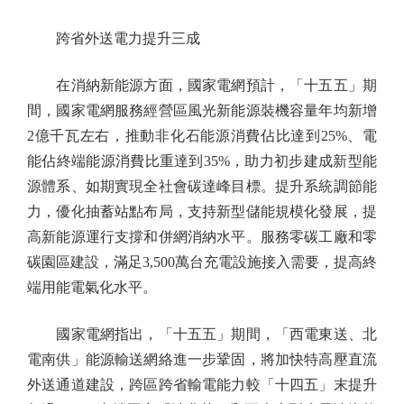
跨省外送電力提升三成
在消納新能源方面，國家電網預計，「十五五」期
間，國家電網服務經營區風光新能源裝機容量年均新增
2億千瓦左右，推動非化石能源消費佔比達到25%、電
能佔終端能源消費比重達到35%，助力初步建成新型能
源體系、如期實現全社會碳達峰目標。提升系統調節能
力，優化抽蓄站點布局，支持新型儲能規模化發展，提
高新能源運行支撐和併網消納水平。服務零碳工廠和零
碳園區建設，滿足3,500萬台充電設施接入需要，提高終
端用能電氣化水平。
國家電網指出，「十五五」期間，「西電東送、北
電南供」能源輸送網絡進一步鞏固，將加快特高壓直流
外送通道建設，跨區跨省輸電能力較「十四五」末提升