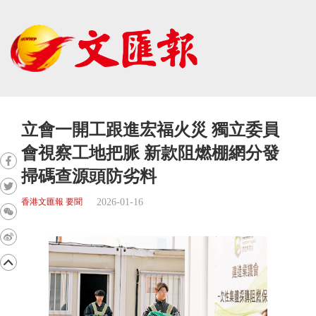
立會一開工跟進宏福火災 獨立委員
會視察工地把脈 新款阻燃棚網分發
掃碼查源頭防劣料
2026-01-16
香港文匯報 要聞