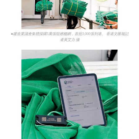
●建造業議會集體採購5萬張阻燃棚網，首批3,000張到港。 香港文匯報記
者黃艾力 攝