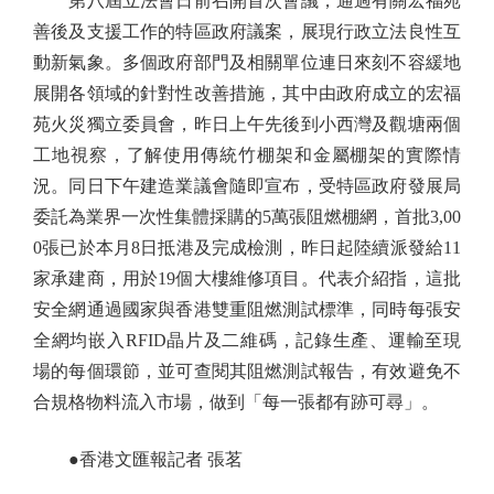
第八屆立法會日前召開首次會議，通過有關宏福苑
善後及支援工作的特區政府議案，展現行政立法良性互
動新氣象。多個政府部門及相關單位連日來刻不容緩地
展開各領域的針對性改善措施，其中由政府成立的宏福
苑火災獨立委員會，昨日上午先後到小西灣及觀塘兩個
工地視察，了解使用傳統竹棚架和金屬棚架的實際情
況。同日下午建造業議會隨即宣布，受特區政府發展局
委託為業界一次性集體採購的5萬張阻燃棚網，首批3,00
0張已於本月8日抵港及完成檢測，昨日起陸續派發給11
家承建商，用於19個大樓維修項目。代表介紹指，這批
安全網通過國家與香港雙重阻燃測試標準，同時每張安
全網均嵌入RFID晶片及二維碼，記錄生產、運輸至現
場的每個環節，並可查閱其阻燃測試報告，有效避免不
合規格物料流入市場，做到「每一張都有跡可尋」。
●香港文匯報記者 張茗