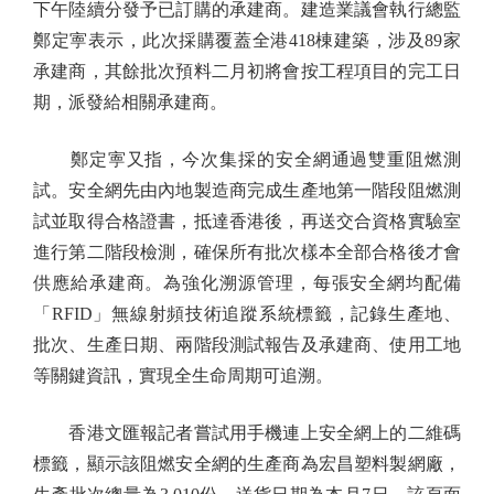
下午陸續分發予已訂購的承建商。建造業議會執行總監
鄭定寕表示，此次採購覆蓋全港418棟建築，涉及89家
承建商，其餘批次預料二月初將會按工程項目的完工日
期，派發給相關承建商。
鄭定寕又指，今次集採的安全網通過雙重阻燃測
試。安全網先由內地製造商完成生產地第一階段阻燃測
試並取得合格證書，抵達香港後，再送交合資格實驗室
進行第二階段檢測，確保所有批次樣本全部合格後才會
供應給承建商。為強化溯源管理，每張安全網均配備
「RFID」無線射頻技術追蹤系統標籤，記錄生產地、
批次、生產日期、兩階段測試報告及承建商、使用工地
等關鍵資訊，實現全生命周期可追溯。
香港文匯報記者嘗試用手機連上安全網上的二維碼
標籤，顯示該阻燃安全網的生產商為宏昌塑料製網廠，