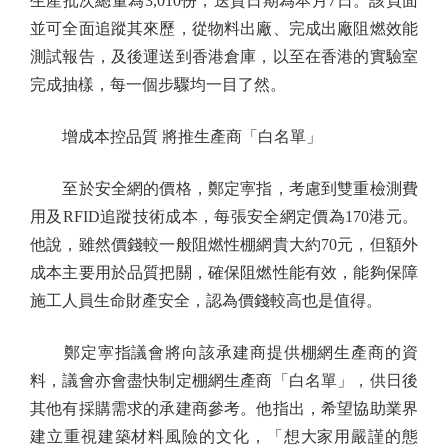
生產批次總量為3,010份，送貨日期為本月7日。該頁面
並可全面追蹤其來歷，從物料出廠、完成出廠阻燃效能
測試報告，及後運送到香港倉庫，以至在香港的實驗室
完成抽樣，每一個步驟均一目了然。
增成本控品質 將推生產商「白名單」
至於安全網的價格，鄭定寕指，考慮到雙重檢測費
用及RFID追蹤技術成本，每張安全網定價為170港元。
他說，雖然價錢較一般阻燃性棚網貴大約70元，但額外
成本主要用於品質把關，確保阻燃性能有效，能夠保障
施工人員生命財產安全，認為價錢較高也是值得。
鄭定寕指議會將向該承建商提供棚網生產商的資
料，議會亦會盡快制定棚網生產商「白名單」，供日後
其他有採購需求的承建商參考。他指出，希望協助業界
建立重視建築材料風險的文化，「想大家用嚴謹的態