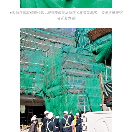
●對物料追蹤標籤掃碼，即可獲取這批物料的來源等資訊。 香港文匯報記
者黃艾力 攝