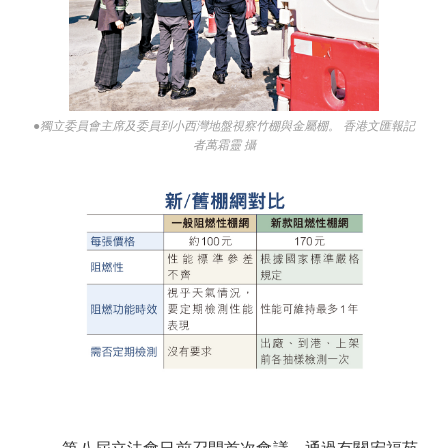
●獨立委員會主席及委員到小西灣地盤視察竹棚與金屬棚。 香港文匯報記
者萬霜靈 攝