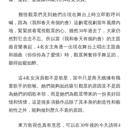
難怪觀眾們見到她們出現在舞台上時立即歡呼叫
喊，因為《我和春天有個約會》這齣電視劇當年風靡內
地，緊緊抓着電視觀眾的心。雖然30年過去了，大家仍
然對它念念不忘。所以當《我和春天有個約會》的主題
曲音樂奏起，4名女主角逐一出現在舞台上唱出主題曲
和插曲《你你你為了愛情》時，觀眾興奮得手舞足蹈，
聽得如癡如醉。
這4名女演員都不是歌星，當中只是商天娥擁有職
業歌手的歌喉。她們能夠如此吸引觀眾的原因並不是因
為她們的唱歌本領，而是她們為觀眾帶來的一份美好回
憶和情懷，這是很多演藝作品除了其本身的創造性和藝
術性之外，能夠做到歷久不衰的原因。
東方衛視也真有意思，可以在30年後的今天請得4