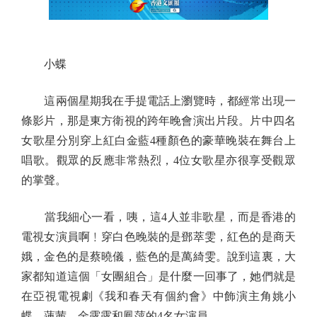
小蝶
這兩個星期我在手提電話上瀏覽時，都經常出現一
條影片，那是東方衛視的跨年晚會演出片段。片中四名
女歌星分別穿上紅白金藍4種顏色的豪華晚裝在舞台上
唱歌。觀眾的反應非常熱烈，4位女歌星亦很享受觀眾
的掌聲。
當我細心一看，咦，這4人並非歌星，而是香港的
電視女演員啊﹗穿白色晚裝的是鄧萃雯，紅色的是商天
娥，金色的是蔡曉儀，藍色的是萬綺雯。說到這裏，大
家都知道這個「女團組合」是什麼一回事了，她們就是
在亞視電視劇《我和春天有個約會》中飾演主角姚小
蝶、蓮茜、金露露和鳳萍的4名女演員。