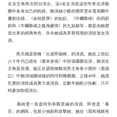
名女主角再次同台演出。這4名女演員這些年來在演藝
圈中各有自己的軌跡。飾演姚小蝶的鄧萃雯在電視圈中
屢創佳績，《金枝慾孽》的如妃、《巾幗梟雄》的四奶
奶和《巾幗梟雄之義海豪情》的九姑娘等，都是由她塑
造出來的經典角色，亦令她成為享譽視壇的演技派女演
員。
商天娥是那種「出道即巔峰」的演員。她在上世紀
八十年代已經在《儂本多情》中與張國榮合演，飾演女
主角莫笑儂。她又在梁朝偉飾演男主角韋小寶的《鹿鼎
記》中飾演傾國傾城的阿珂和陳圓圓。之後40年，她憑
扎實的演技成為實力派演員。近數年她較少拍劇，只不
時參加歌唱演出。
萬綺雯一直是特別有觀眾緣的演員。即使是「毒
舌」的網民，也甚少挑剔和攻擊她。她在《我和殭屍有