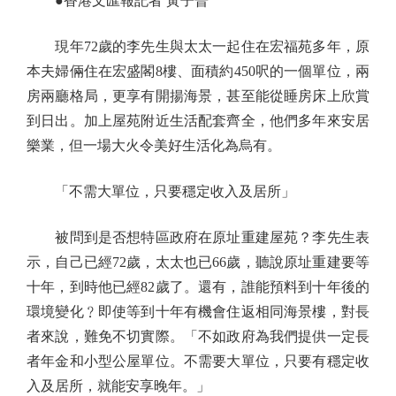
●香港文匯報記者 黃子晉
現年72歲的李先生與太太一起住在宏福苑多年，原
本夫婦倆住在宏盛閣8樓、面積約450呎的一個單位，兩
房兩廳格局，更享有開揚海景，甚至能從睡房床上欣賞
到日出。加上屋苑附近生活配套齊全，他們多年來安居
樂業，但一場大火令美好生活化為烏有。
「不需大單位，只要穩定收入及居所」
被問到是否想特區政府在原址重建屋苑？李先生表
示，自己已經72歲，太太也已66歲，聽說原址重建要等
十年，到時他已經82歲了。還有，誰能預料到十年後的
環境變化﹖即使等到十年有機會住返相同海景樓，對長
者來說，難免不切實際。「不如政府為我們提供一定長
者年金和小型公屋單位。不需要大單位，只要有穩定收
入及居所，就能安享晚年。」