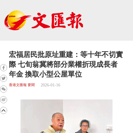
宏福居民批原址重建：等十年不切實
際 七旬翁冀將部分業權折現成長者
年金 換取小型公屋單位
2026-01-16
香港文匯報 要聞