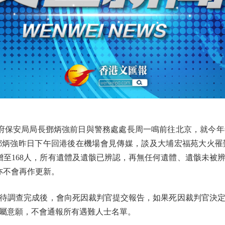
府保安局局長鄧炳強前日與警務處處長周一鳴前往北京，就今年
鄧炳強昨日下午回港後在機場會見傳媒，談及大埔宏福苑大火罹
增至168人，所有遺體及遺骸已辨認，再無任何遺體、遺骸未被
亦不會再作更新。
調查完成後，會向死因裁判官提交報告，如果死因裁判官決定
屬意願，不會通報所有遇難人士名單。