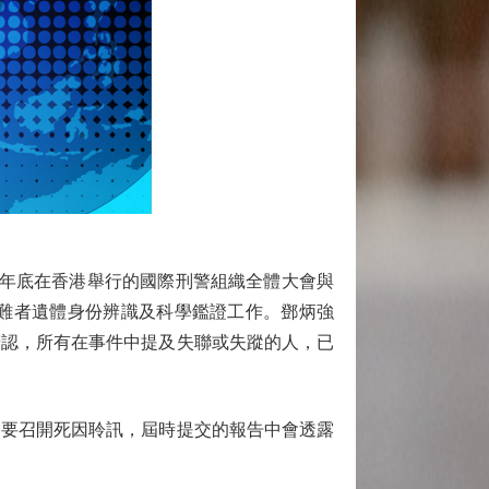
年底在香港舉行的國際刑警組織全體大會與
難者遺體身份辨識及科學鑑證工作。鄧炳強
辨認，所有在事件中提及失聯或失蹤的人，已
要召開死因聆訊，屆時提交的報告中會透露