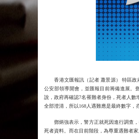
香港文匯報訊（記者 蕭景源） 特區政
公安部領導開會，並匯報目前籌備進展。
說，政府再確認7名罹難者身份，死者人數
全部澄清，所以168人遇難應是最終數字，
鄧炳強表示，警方正就死因進行調查，待
死者資料。而在目前階段，為尊重遇難者家