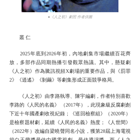
●《人之初》劇照 作者供圖
叢 仁
2025年底到2026年初，內地劇集市場繼續百花齊
放，多部作品同期熱播引發觀眾熱議。其中，懸疑劇
《人之初》作為騰訊視頻X劇場的重要作品，與《罰罪
2》《逍遙》《剝繭》等劇集形成正面競爭格局。
《人之初》由李路執導、陳宇編劇，作者特別喜歡
李路的《人民的名義》 （2017年），此現象級反腐劇創
下近十年國產劇收視紀錄；《巡回檢察組》（2020年）
是檢察題材劇，延續《人民的名義》熱度；《人世間》
（2022年）改編自梁曉聲同名小說，獲第28屆上海電視
節白玉蘭獎最佳中國電視劇、最佳導演獎。而《人之