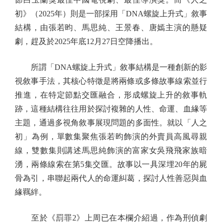
初》（2025年）則是一部採用「DNA螺旋上升式」敘事
結構，由張若昀、馬思純、王景春、唐嫣主演的懸疑
劇，趕及於2025年底12月27日空降播出。
所謂「DNA螺旋上升式」敘事結構是一種創新的影
視敘事手法，其核心特徵是將兩條或多條故事線索並行
推進，在特定節點交匯融合，形成螺旋上升的敘事軌
跡，這種結構往往用於探討複雜的人性、命運、血緣等
主題，通過多視角敘事展現問題的多面性。就以「人之
初」為例，單數集聚焦張若昀飾演的外賣員高風尋親
線，雙數集則講述馬思純飾演的富家女吳飛飛家族暗
湧，兩條線索在第5集交匯。故事以一具深埋20年的屍
骨為引，串聯起兩代人的命運糾葛，探討人性善惡與血
緣羈絆。
至於《罰罪2》上周已在本欄介紹過，作為刑偵劇