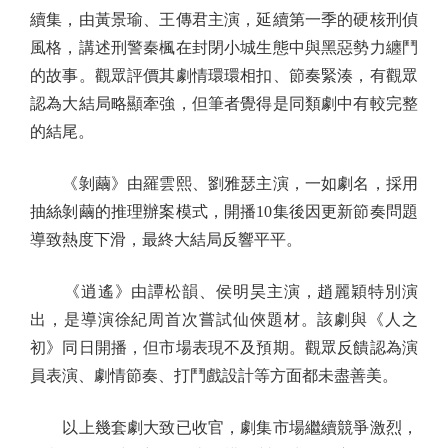
續集，由黃景瑜、王傳君主演，延續第一季的硬核刑偵
風格，講述刑警秦楓在封閉小城生態中與黑惡勢力纏鬥
的故事。觀眾評價其劇情環環相扣、節奏緊湊，有觀眾
認為大結局略顯牽強，但筆者覺得是同類劇中有較完整
的結尾。
《剝繭》由羅雲熙、劉雅瑟主演，一如劇名，採用
抽絲剝繭的推理辦案模式，開播10集後因更新節奏問題
導致熱度下滑，最終大結局反響平平。
《逍遙》由譚松韻、侯明昊主演，趙麗穎特別演
出，是導演徐紀周首次嘗試仙俠題材。該劇與《人之
初》同日開播，但市場表現不及預期。觀眾反饋認為演
員表演、劇情節奏、打鬥戲設計等方面都未盡善美。
以上幾套劇大致已收官，劇集市場繼續競爭激烈，