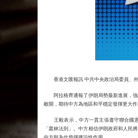
香港文匯報訊 中共中央政治局委員、外交
阿拉格齊通報了伊朗局勢最新進展，強調
敞開，期待中方為地區和平穩定發揮更大作
王毅表示，中方一貫主張遵守聯合國憲章
「叢林法則」。中方相信伊朗政府和人民將
中方願為此發揮建設性作用。