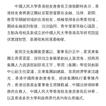
中國人民大學香港校友會會長王偉致辭時表示，香
港校友會將廣泛團結並緊密凝聚在金融、法律、新聞、
教育等關鍵領域的在港校友，積極發揮各自專業領域，
圍繞金融規則銜接、法治協同、青年發展等核心議題，
主動為母校及新成立的中國人民大學香港高等研究院提
供實踐智慧、基層視角與溝通橋樑。
紫荊文化集團黨委書記、董事長許正中，霍英東集
團主席霍震霆，深圳信立泰藥業創始人葉澄海，招商局
集團人力資源部副部長王宇，華潤（集團）學習與創新
中心副主任梁瀟，京東集團副總裁、首席經濟學家沈建
光，香港中國商會創會會長、經緯集團執行董事陳丹
丹，香港信善基金董事會主席陳觀威，中國法律律師事
務所合夥人、中國人民大學香港校友會原會長莊仲希，
以及香港多所大學和政商界代表均有出席儀式。