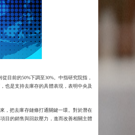
目前的50%下調至30%。中指研究院指，
度，也是支持去庫存的具體表現，表明中央及
來，把去庫存鏈條打通關鍵一環。對於潛在
分項目的銷售與回款壓力，進而改善相關主體