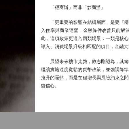
「穩商辦」而非「炒商辦」
「更重要的影響在結構層面，是要『穩商
入住率與商業運營，金融條件改善只能解
此，這項政策更適合兩類場景：一類是核心
導入、消費場景升級相匹配的項目，金融支
展望未來樓市走勢，敦志剛認為，其總基調
繼續實施適度寬鬆的貨幣政策，並強調降準
拉升的邏輯，而是在穩增長與風險約束之間
復信心。