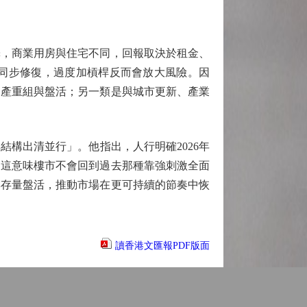
，商業用房與住宅不同，回報取決於租金、
同步修復，過度加槓桿反而會放大風險。因
資產重組與盤活；另一類是與城市更新、產業
構出清並行」。他指出，人行明確2026年
。這意味樓市不會回到過去那種靠強刺激全面
與存量盤活，推動市場在更可持續的節奏中恢
讀香港文匯報PDF版面