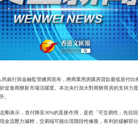
民銀行與金融監管總局宣布，將商業用房購房貸款最低首付比例從
於促進商辦新市場活躍度。本次央行加大對商辦用房的支持力
升。
剛表示，首付降至30%的直接作用，是把「可交易性」先拉回
現金流壓力減輕，交易端可能出現階段性修復，有利於緩解部