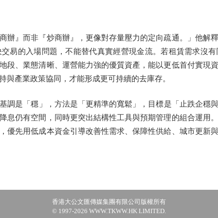
辦』而非『炒商辦』，更像對存量壓力的定向疏通。」他解釋
決交易的入場問題，不能替代真實經營現金流。若租賃需求沒有
地段、業態清晰、運營能力強的優質資產，能以更低首付實現
持與產業政策協同，才能形成更可持續的去庫存。
是「穩」，方法是「更精準的寬鬆」，目標是「止跌企穩與結
降息仍有空間，同時更突出結構性工具與預期管理的組合運用
，優先用低成本資金引導改善性需求、保障性供給、城市更新
香港大公文匯傳媒集團有限公司版權所有
© 1997-2026 WWW.TKWW.HK LIMITED.