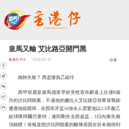
皇馬又輸 艾比路亞開門黑
2026-01-16
香港仔 P14
分享
換帥失敗？ 西盃慘負乙組仔
西甲班霸皇家馬德里早前突然宣布辭退上任僅8個
月的沙比阿朗素，不過他的繼任人艾比路亞領軍首戰卻
遭遇地獄開局，在西班牙盃16強令人震驚地以2:3不敵乙
組球隊阿爾巴塞特，連同剛失去西超盃，3日內痛失兩
項錦標！有報道指沙比阿朗素的離隊原因在於未能得到