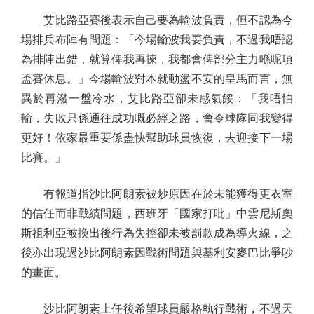
艾比路亞賽後表示自己要為輸波負責，但不認為今
場排兵布陣有問題：「今場輸波我要負責，不過我唔認
為排陣出錯，就算俾我再揀，我都會俾部分主力喺呢項
盃賽休息。」今場輸波對本就動盪不安的皇馬而言，無
異於再潑一盤冷水，艾比路亞卻未感氣餒：「我唔怕
輸，失敗只係通往成功嘅必經之路，會令球隊同我變得
更好！依家最重要係盡快幫助球員恢復，去迎接下一場
比賽。」
有報道指沙比阿朗素被炒原因在於未能獲得更衣室
的信任而非戰績問題，西班牙「國家打吡」中雲尼斯奧
斯祖利亞被換出後行為失控卻未被罰款成為導火線，之
後亦出現過沙比阿朗素因戰術問題與基利安麥巴比爭吵
的畫面。
沙比阿朗素上任後希望球員嚴格執行戰術，不過天