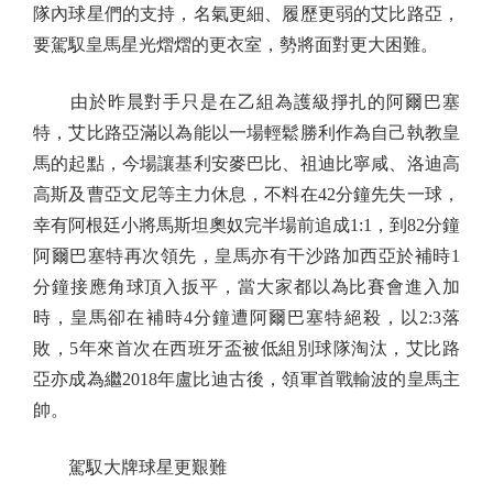
隊內球星們的支持，名氣更細、履歷更弱的艾比路亞，
要駕馭皇馬星光熠熠的更衣室，勢將面對更大困難。
由於昨晨對手只是在乙組為護級掙扎的阿爾巴塞
特，艾比路亞滿以為能以一場輕鬆勝利作為自己執教皇
馬的起點，今場讓基利安麥巴比、祖迪比寧咸、洛迪高
高斯及曹亞文尼等主力休息，不料在42分鐘先失一球，
幸有阿根廷小將馬斯坦奧奴完半場前追成1:1，到82分鐘
阿爾巴塞特再次領先，皇馬亦有干沙路加西亞於補時1
分鐘接應角球頂入扳平，當大家都以為比賽會進入加
時，皇馬卻在補時4分鐘遭阿爾巴塞特絕殺，以2:3落
敗，5年來首次在西班牙盃被低組別球隊淘汰，艾比路
亞亦成為繼2018年盧比迪古後，領軍首戰輸波的皇馬主
帥。
駕馭大牌球星更艱難