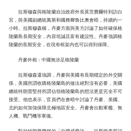
拉斯穆森與格陵蘭自治政府外長莫茨費爾特到訪白
宮，與美國副總統萬斯和國務卿魯比奧會晤，持續約一
小時。拉斯穆森稱，丹麥方面與美方討論了如何確保格
陵蘭島長期安全，內容坦誠且富有建設性。丹麥強調格
陵蘭的長期安全，在現有框架內也可以得到保障。
丹麥外相：中國無涉足格陵蘭
拉斯穆森還強調，丹麥與美國有長期穩定的外交關
係，美國所謂收購格陵蘭島的做法絕對沒有必要，美國
總統特朗普堅持所謂佔領格陵蘭島的想法更是完全不可
接受。他也表示，官員們在會晤中討論了丹麥、美國、
北約如何加強保障北極地區安全。丹麥會出動軍艦、無
人機、戰鬥機等軍備。