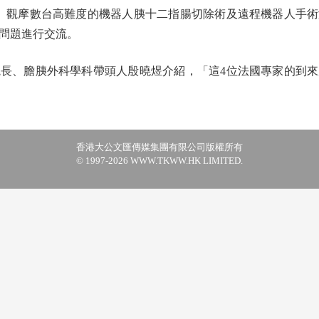
觀摩數台高難度的機器人胰十二指腸切除術及遠程機器人手術
問題進行交流。
、膽胰外科學科帶頭人殷曉煜介紹，「這4位法國專家的到來
香港大公文匯傳媒集團有限公司版權所有
© 1997-2026 WWW.TKWW.HK LIMITED.