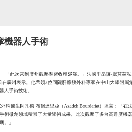
摩機器人手術
「此次來到廣州觀摩學習收穫滿滿。」法國里昂讓·默莫茲私
4日在廣州表示。他帶領3位同院肝膽胰外科專家在中山大學附屬
器人手術技術。
生阿扎德·布爾達里亞（Azadeh Bourdariat）坦言：
手術微創領域積累了大量學術成果。此次觀摩了多台高難度機
期。」