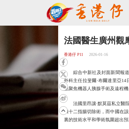
法國醫生廣州觀
香港仔 P11
2026-01-16
綜合中新社及封面新聞報道，
外科主任拉斐爾·布爾達里亞1
點聚焦機器人胰腺手術及遠程機
法國里昂讓·默莫茲私立醫院外科醫
胰十二指腸切除術，而中國在該
裏的技術水平和學術氛圍超出預