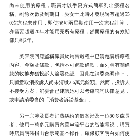
尚未使用的療程，職員才以手寫方式簡單列出療程名
稱、剩餘次數及到期日，吳女士此時才發現尚有超過55
0次療程未使用，即使按每兩星期使用一次療程計算，
亦需要超過20年才能用完所有療程，然而療程的有效期
卻只剩2年。
美容院回應堅稱職員於銷售過程中已清楚講解療程
內容、金額及條款，包括不可退款條款，而列明有關條
款的收據亦獲投訴人簽署確認，因此在消委會調停下，
只願意取消投訴人尚未清繳2.6萬元餘額。然而，投訴人
不接受方案，消委會已建議她可以考慮諮詢法律意見，
或申請消委會的「消費者訴訟基金」。
另一宗涉及長者消費糾紛的個案涉及一位80多歲長
者，他用一萬多元購買內置串流平台的智能電視，購買
時店員明確指出會示範基本操作，確保顧客明白如何使