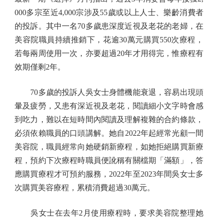
000多宗至近4,000宗涉及55歲或以上人士、樂齡消費者
的投訴。其中一名70多歲患深度近視及老花的老婦，在
美容院職員持續推銷下，花逾30萬元購買550次療程，
若每兩周使用一次，亦要超過20年才用得完，惟療程有
效期僅剩2年。
70多歲的投訴人吳女士身體機能衰退，容易出現頭
暈及疲勞，又患有深近視及老花，閱讀細小文字時會感
到吃力，難以在短時間內閱讀及理解複雜的合約條款，
必須依賴職員的口頭講解。她自2022年起經常光顧一間
美容院，職員經常向她硬銷新療程，如她拒絕購買新療
程，預約下次療程時職員便訛稱有關檔期「滿額」，答
應購買療程才可預約服務，2022年至2023年間吳女士多
次購買美容療程，累積消費超過30萬元。
吳女士在去年2月使用療程時，要求美容院整理她