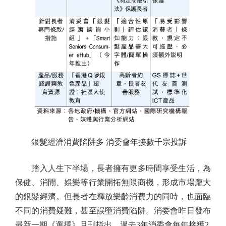
銀髮經濟消費陷阱多 消委會年接數千宗投訴
踏入人生下半場，長者擁有更多時間享受生活，為
保健、消閒、娛樂等行業開拓無限商機，形成市場龐大
的銀髮經濟。但長者在釋放樂齡消費力的同時，也面臨
不同的消費疑難，甚至誤墮消費陷阱。消委會昨日發布
最新一期《選擇》月刊指出，過去3年消委會每年接獲2,