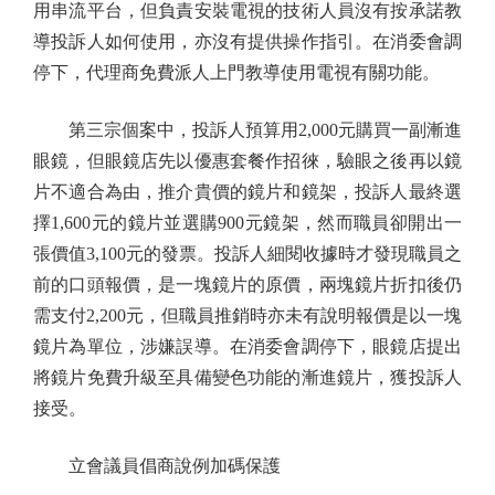
用串流平台，但負責安裝電視的技術人員沒有按承諾教
導投訴人如何使用，亦沒有提供操作指引。在消委會調
停下，代理商免費派人上門教導使用電視有關功能。
第三宗個案中，投訴人預算用2,000元購買一副漸進
眼鏡，但眼鏡店先以優惠套餐作招徠，驗眼之後再以鏡
片不適合為由，推介貴價的鏡片和鏡架，投訴人最終選
擇1,600元的鏡片並選購900元鏡架，然而職員卻開出一
張價值3,100元的發票。投訴人細閱收據時才發現職員之
前的口頭報價，是一塊鏡片的原價，兩塊鏡片折扣後仍
需支付2,200元，但職員推銷時亦未有說明報價是以一塊
鏡片為單位，涉嫌誤導。在消委會調停下，眼鏡店提出
將鏡片免費升級至具備變色功能的漸進鏡片，獲投訴人
接受。
立會議員倡商說例加碼保護