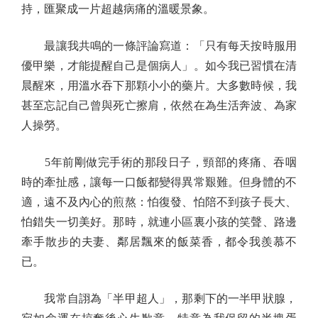
持，匯聚成一片超越病痛的溫暖景象。
最讓我共鳴的一條評論寫道：「只有每天按時服用
優甲樂，才能提醒自己是個病人」。如今我已習慣在清
晨醒來，用溫水吞下那顆小小的藥片。大多數時候，我
甚至忘記自己曾與死亡擦肩，依然在為生活奔波、為家
人操勞。
5年前剛做完手術的那段日子，頸部的疼痛、吞咽
時的牽扯感，讓每一口飯都變得異常艱難。但身體的不
適，遠不及內心的煎熬：怕復發、怕陪不到孩子長大、
怕錯失一切美好。那時，就連小區裏小孩的笑聲、路邊
牽手散步的夫妻、鄰居飄來的飯菜香，都令我羨慕不
已。
我常自詡為「半甲超人」，那剩下的一半甲狀腺，