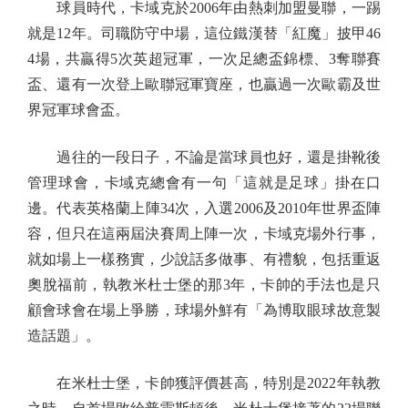
球員時代，卡域克於2006年由熱刺加盟曼聯，一踢
就是12年。司職防守中場，這位鐵漢替「紅魔」披甲46
4場，共贏得5次英超冠軍，一次足總盃錦標、3奪聯賽
盃、還有一次登上歐聯冠軍寶座，也贏過一次歐霸及世
界冠軍球會盃。
過往的一段日子，不論是當球員也好，還是掛靴後
管理球會，卡域克總會有一句「這就是足球」掛在口
邊。代表英格蘭上陣34次，入選2006及2010年世界盃陣
容，但只在這兩屆決賽周上陣一次，卡域克場外行事，
就如場上一樣務實，少說話多做事、有禮貌，包括重返
奧脫福前，執教米杜士堡的那3年，卡帥的手法也是只
顧會球會在場上爭勝，球場外鮮有「為博取眼球故意製
造話題」。
在米杜士堡，卡帥獲評價甚高，特別是2022年執教