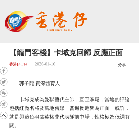
【龍門客棧】卡域克回歸 反應正面
2026-01-16
香港仔 P14
分享
郭子龍 資深體育人
卡域克成為曼聯暫代主帥，直至季尾，當地的評論
包括紅魔名將及當地傳媒，普遍反應皆為正面，或許，
就是與這位44歲英格蘭代表隊前中場，性格極為低調有
關。