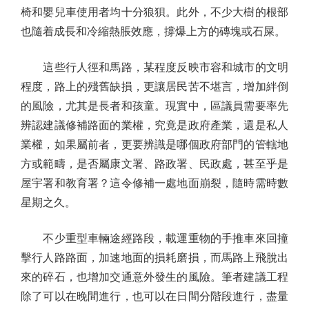
椅和嬰兒車使用者均十分狼狽。此外，不少大樹的根部
也隨着成長和冷縮熱脹效應，撐爆上方的磚塊或石屎。
這些行人徑和馬路，某程度反映市容和城市的文明
程度，路上的殘舊缺損，更讓居民苦不堪言，增加絆倒
的風險，尤其是長者和孩童。現實中，區議員需要率先
辨認建議修補路面的業權，究竟是政府產業，還是私人
業權，如果屬前者，更要辨識是哪個政府部門的管轄地
方或範疇，是否屬康文署、路政署、民政處，甚至乎是
屋宇署和教育署？這令修補一處地面崩裂，隨時需時數
星期之久。
不少重型車輛途經路段，載運重物的手推車來回撞
擊行人路路面，加速地面的損耗磨損，而馬路上飛脫出
來的碎石，也增加交通意外發生的風險。筆者建議工程
除了可以在晚間進行，也可以在日間分階段進行，盡量