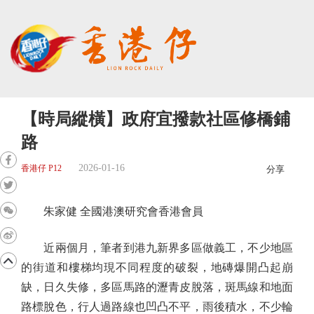
【時局縱橫】政府宜撥款社區修橋鋪
路
2026-01-16
香港仔 P12
分享
朱家健 全國港澳研究會香港會員
近兩個月，筆者到港九新界多區做義工，不少地區
的街道和樓梯均現不同程度的破裂，地磚爆開凸起崩
缺，日久失修，多區馬路的瀝青皮脫落，斑馬線和地面
路標脫色，行人過路線也凹凸不平，雨後積水，不少輪