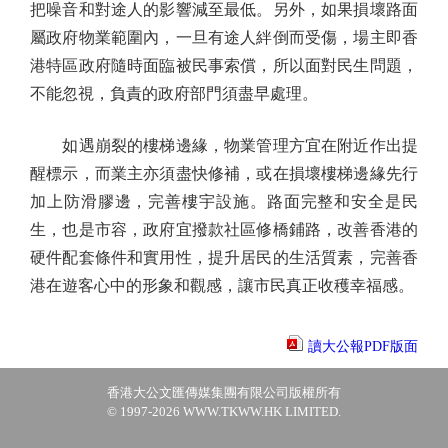
把噪音和對途人的影響減至最低。另外，如果損壞路面
屬政府物業範圍內，一旦有途人絆倒而受傷，場主即香
港特區政府隨時面臨被民事索償，所以面對民生問題，
不能忽視，負責的政府部門須盡早處理。
如遇崩裂的樓梯邊緣，物業管理方宜在附近作出提
醒標示，而業主亦須盡快修補，或在損壞樓梯邊緣先行
加上防滑膠邊，完善樓宇設施。路面完整和安全是民
生，也是市容，政府宜撥款社區修橋鋪路，改善香港的
硬件配套條件和實用性，提升居民的生活質素，完善香
港在遊客心中的形象和觀感，讓市民真正收穫幸福感。
讀大公報PDF版面
香港大公文匯傳媒集團有限公司版權所有
© 1997-2026 WWW.TKWW.HK LIMITED.