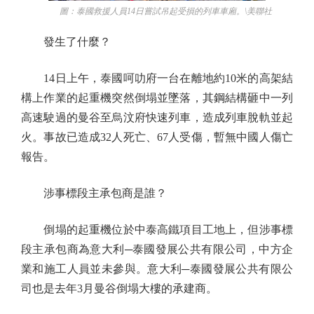
圖：泰國救援人員14日嘗試吊起受損的列車車廂。\美聯社
發生了什麼？
14日上午，泰國呵叻府一台在離地約10米的高架結
構上作業的起重機突然倒塌並墜落，其鋼結構砸中一列
高速駛過的曼谷至烏汶府快速列車，造成列車脫軌並起
火。事故已造成32人死亡、67人受傷，暫無中國人傷亡
報告。
涉事標段主承包商是誰？
倒塌的起重機位於中泰高鐵項目工地上，但涉事標
段主承包商為意大利─泰國發展公共有限公司，中方企
業和施工人員並未參與。意大利─泰國發展公共有限公
司也是去年3月曼谷倒塌大樓的承建商。