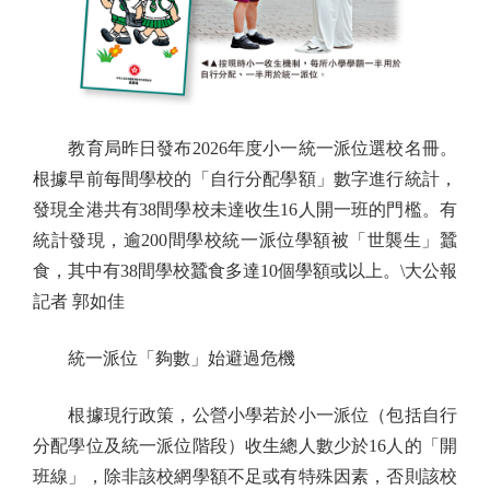
教育局昨日發布2026年度小一統一派位選校名冊。
根據早前每間學校的「自行分配學額」數字進行統計，
發現全港共有38間學校未達收生16人開一班的門檻。有
統計發現，逾200間學校統一派位學額被「世襲生」蠶
食，其中有38間學校蠶食多達10個學額或以上。\大公報
記者 郭如佳
統一派位「夠數」始避過危機
根據現行政策，公營小學若於小一派位（包括自行
分配學位及統一派位階段）收生總人數少於16人的「開
班線」，除非該校網學額不足或有特殊因素，否則該校