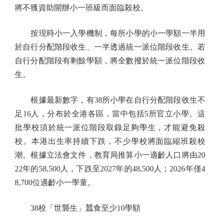
將不獲資助開辦小一班級而面臨殺校。
按現時小一入學機制，每所小學的小一學額一半用
於自行分配階段收生、一半透過統一派位階段收生。若
自行分配階段有剩餘學額，將全數撥於統一派位階段收
生。
根據最新數字，有38所小學在自行分配階段收生不
足16人，分布於全港各區，當中包括5所官立小學。這
批學校須於統一派位階段取錄足夠學生，才能避免殺
校。本港出生率持續下跌，不少學校將面臨縮班殺校
潮。根據立法會文件，教育局推算小一適齡人口將由20
22年的58,500人，下跌至2027年的48,500人；2026年僅4
8,700位適齡小一學童。
38校「世襲生」蠶食至少10學額