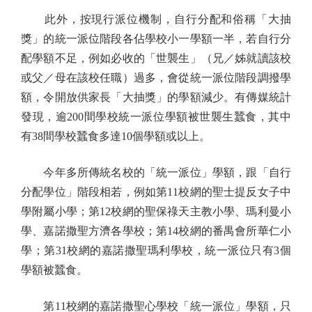
此外，按現行派位機制，自行分配和俗稱「大抽
獎」的統一派位階段各佔學校小一學額一半，若自行分
配學額不足，例如必收的「世襲生」（兄／姊就讀該校
或父／母在該校任職）過多，會從統一派位階段調撥學
額，令開放供家長「大抽獎」的學額減少。有傳媒統計
發現，逾200間學校統一派位學額被世襲生蠶食，其中
有38間學校蠶食多達10個學額或以上。
今年多所傳統名校的「統一派位」學額，跟「自行
分配學位」階段相若，例如第11校網的聖士提反女子中
學附屬小學；第12校網的聖保祿天主教小學、瑪利曼小
學、嘉諾撒聖方濟各學校；第14校網的番禺會所華仁小
學；第31校網的嘉諾撒聖瑪利學校，統一派位只有3個
學額被蠶食。
第11校網的嘉諾撒聖心學校「統一派位」學額，只