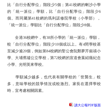
比「自行分配學位」階段少5個；第41校網的喇沙小學
的「統一派位」學額，比「自行分配學位」階段少6
個。而同屬第41校網的瑪利諾修院學校（小學部），
「統一派位」學額比「自行分配學位」階段少8個。
全港36校網中，有38所小學的「統一派位」學額，
較「自行分配學位」階段少10個或以上。有4間學校甚
至減少逾20個，例如第84校網的聖公會阮鄭夢芹銀禧小
學、大埔舊墟公立學校，第72校網的宣道會葉紹蔭紀念
小學、光明英來學校。
學額減少越多，也代表有關學校的「世襲生」較
多，意味學校的競爭情況或較激烈。家長在選擇學校
時，宜考慮相關因素。
讀大公報PDF版面