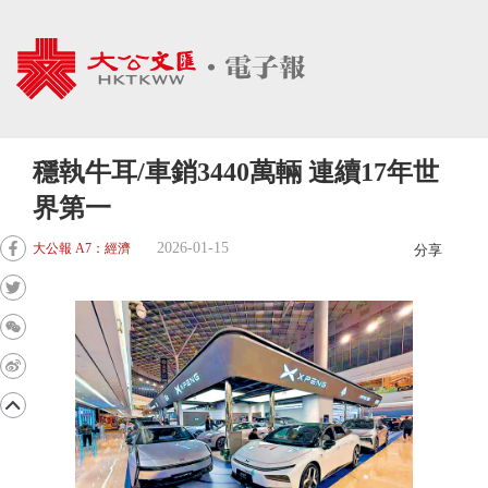
穩執牛耳/車銷3440萬輛 連續17年世
界第一
2026-01-15
大公報 A7：經濟
分享